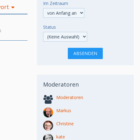
Im Zeitraum
wort
Status
5
Moderatoren
Moderatoren
Markus
Christine
kate