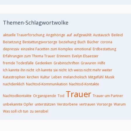
Themen-Schlagwortwolke
aktuelle Trauerforschung
Angehörige
auf
aufgewühlt
Austausch
Beileid
Beisetzung
Bestattungsvorsorge
beziehung
Buch
Bücher
corona
depressiv
einzelne Facetten zum Komplex
emotional
Erdbestattung
Erfahrungen zum Thema Trauer
Erinnern
Evelyn Elsaesser
fremde Todesfälle
Gedenken
Grabinschriften
Gravuren
Hilfe
Ich kannte ihn nicht
ich kannte sie nicht
Ich weiss nicht mehr weiter
Katastrophen
kirchen
Kultur
Leben
melancholisch
Mitgefühl
Musik
nachdenklich
Nachtod-Kommunikation
Nachtod-Kontakte
Trauer
Nachtodkontakte
Organspende
Tod
Trauer um Partner
unbekannte Opfer
unterstützen
Verstorbene
vertrauen
Vorsorge
Warum
Was soll ich tun
zu sensibel