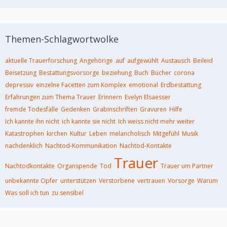
Themen-Schlagwortwolke
aktuelle Trauerforschung
Angehörige
auf
aufgewühlt
Austausch
Beileid
Beisetzung
Bestattungsvorsorge
beziehung
Buch
Bücher
corona
depressiv
einzelne Facetten zum Komplex
emotional
Erdbestattung
Erfahrungen zum Thema Trauer
Erinnern
Evelyn Elsaesser
fremde Todesfälle
Gedenken
Grabinschriften
Gravuren
Hilfe
Ich kannte ihn nicht
ich kannte sie nicht
Ich weiss nicht mehr weiter
Katastrophen
kirchen
Kultur
Leben
melancholisch
Mitgefühl
Musik
nachdenklich
Nachtod-Kommunikation
Nachtod-Kontakte
Trauer
Nachtodkontakte
Organspende
Tod
Trauer um Partner
unbekannte Opfer
unterstützen
Verstorbene
vertrauen
Vorsorge
Warum
Was soll ich tun
zu sensibel