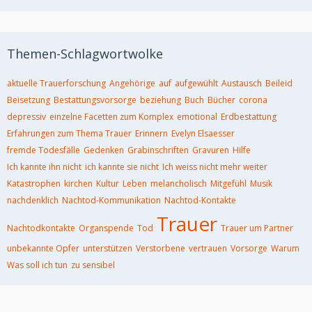
Themen-Schlagwortwolke
aktuelle Trauerforschung
Angehörige
auf
aufgewühlt
Austausch
Beileid
Beisetzung
Bestattungsvorsorge
beziehung
Buch
Bücher
corona
depressiv
einzelne Facetten zum Komplex
emotional
Erdbestattung
Erfahrungen zum Thema Trauer
Erinnern
Evelyn Elsaesser
fremde Todesfälle
Gedenken
Grabinschriften
Gravuren
Hilfe
Ich kannte ihn nicht
ich kannte sie nicht
Ich weiss nicht mehr weiter
Katastrophen
kirchen
Kultur
Leben
melancholisch
Mitgefühl
Musik
nachdenklich
Nachtod-Kommunikation
Nachtod-Kontakte
Trauer
Nachtodkontakte
Organspende
Tod
Trauer um Partner
unbekannte Opfer
unterstützen
Verstorbene
vertrauen
Vorsorge
Warum
Was soll ich tun
zu sensibel