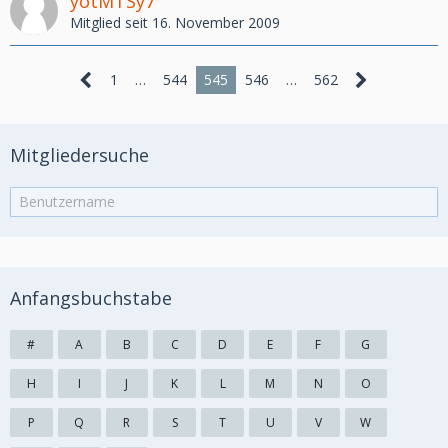
yotMTSy7
Mitglied seit 16. November 2009
1
…
544
545
546
…
562
Mitgliedersuche
Anfangsbuchstabe
#
A
B
C
D
E
F
G
H
I
J
K
L
M
N
O
P
Q
R
S
T
U
V
W