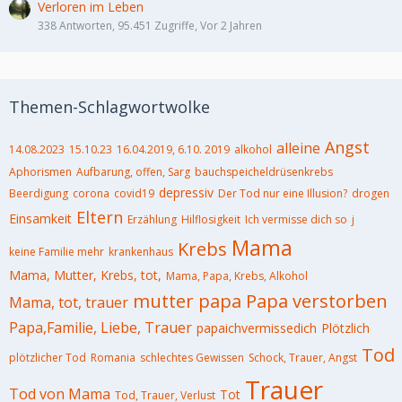
Verloren im Leben
338 Antworten, 95.451 Zugriffe, Vor 2 Jahren
Themen-Schlagwortwolke
Angst
alleine
14.08.2023
15.10.23
16.04.2019, 6.10. 2019
alkohol
Aphorismen
Aufbarung, offen, Sarg
bauchspeicheldrüsenkrebs
depressiv
Beerdigung
corona
covid19
Der Tod nur eine Illusion?
drogen
Eltern
Einsamkeit
Erzählung
Hilflosigkeit
Ich vermisse dich so
j
Mama
Krebs
keine Familie mehr
krankenhaus
Mama, Mutter, Krebs, tot,
Mama, Papa, Krebs, Alkohol
mutter
papa
Papa verstorben
Mama, tot, trauer
Papa,Familie, Liebe, Trauer
papaichvermissedich
Plötzlich
Tod
plötzlicher Tod
Romania
schlechtes Gewissen
Schock, Trauer, Angst
Trauer
Tod von Mama
Tot
Tod, Trauer, Verlust