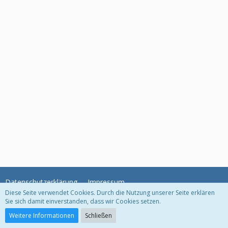
Datenschutzerklärung
Impressum
Diese Seite verwendet Cookies. Durch die Nutzung unserer Seite erklären
Sie sich damit einverstanden, dass wir Cookies setzen.
Community-Software:
WoltLab Suite™
Weitere Informationen
Schließen