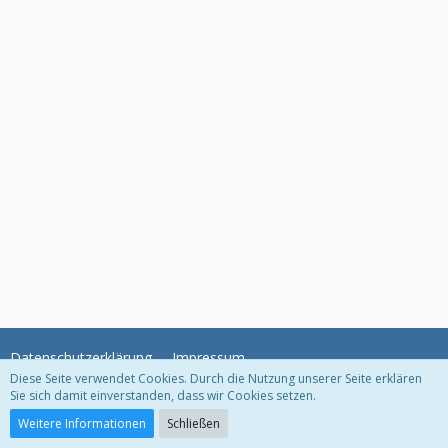
Datenschutzerklärung
Impressum
Diese Seite verwendet Cookies. Durch die Nutzung unserer Seite erklären
Sie sich damit einverstanden, dass wir Cookies setzen.
Community-Software:
WoltLab Suite™
Weitere Informationen
Schließen