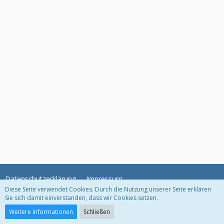
Datenschutzerklärung
Impressum
Diese Seite verwendet Cookies. Durch die Nutzung unserer Seite erklären
Sie sich damit einverstanden, dass wir Cookies setzen.
Community-Software:
WoltLab Suite™
Weitere Informationen
Schließen