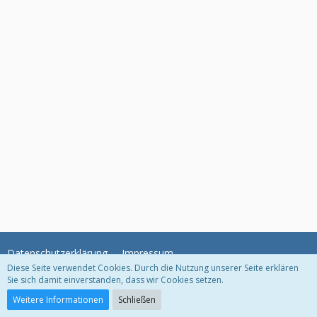
Datenschutzerklärung
Impressum
Diese Seite verwendet Cookies. Durch die Nutzung unserer Seite erklären
Sie sich damit einverstanden, dass wir Cookies setzen.
Community-Software:
WoltLab Suite™
Weitere Informationen
Schließen