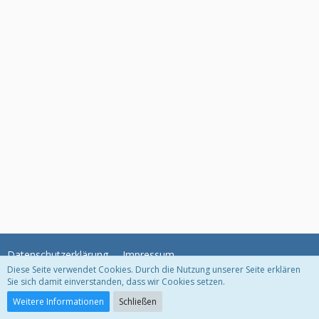
Datenschutzerklärung
Impressum
Diese Seite verwendet Cookies. Durch die Nutzung unserer Seite erklären
Sie sich damit einverstanden, dass wir Cookies setzen.
Community-Software:
WoltLab Suite™
Weitere Informationen
Schließen