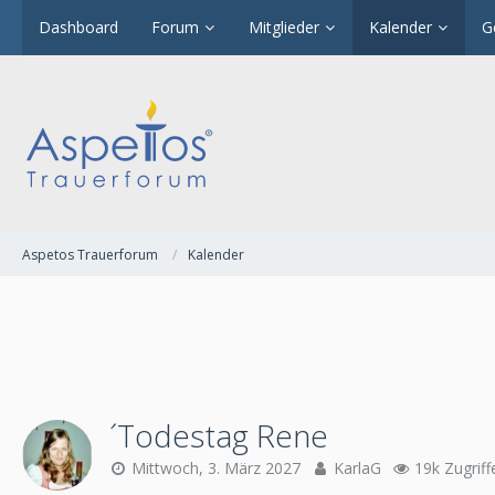
Dashboard
Forum
Mitglieder
Kalender
G
Aspetos Trauerforum
Kalender
´Todestag Rene
Mittwoch, 3. März 2027
KarlaG
19k Zugriff