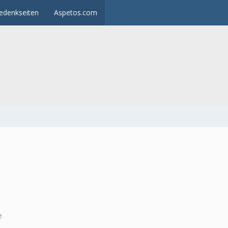
edenkseiten
Aspetos.com
e