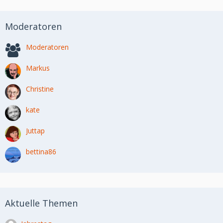
Moderatoren
Moderatoren
Markus
Christine
kate
Juttap
bettina86
Aktuelle Themen