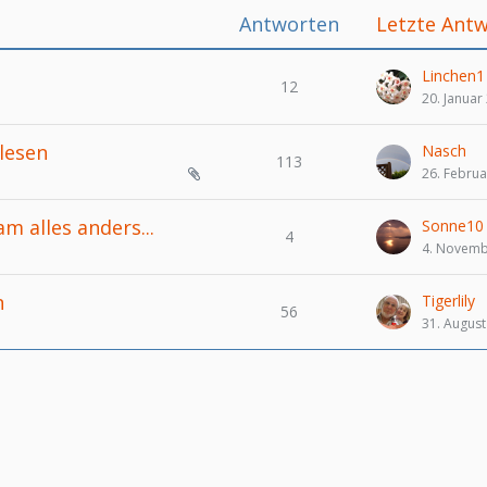
Antworten
Letzte Ant
Linchen1
12
20. Januar
 lesen
Nasch
113
26. Februa
m alles anders...
Sonne10
4
4. Novemb
n
Tigerlily
56
31. August