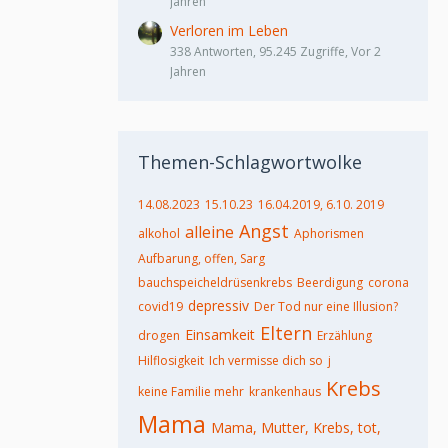
Jahren
Verloren im Leben
338 Antworten, 95.245 Zugriffe, Vor 2
Jahren
Themen-Schlagwortwolke
14.08.2023
15.10.23
16.04.2019, 6.10. 2019
Angst
alleine
alkohol
Aphorismen
Aufbarung, offen, Sarg
bauchspeicheldrüsenkrebs
Beerdigung
corona
depressiv
covid19
Der Tod nur eine Illusion?
Eltern
Einsamkeit
drogen
Erzählung
Hilflosigkeit
Ich vermisse dich so
j
Krebs
keine Familie mehr
krankenhaus
Mama
Mama, Mutter, Krebs, tot,