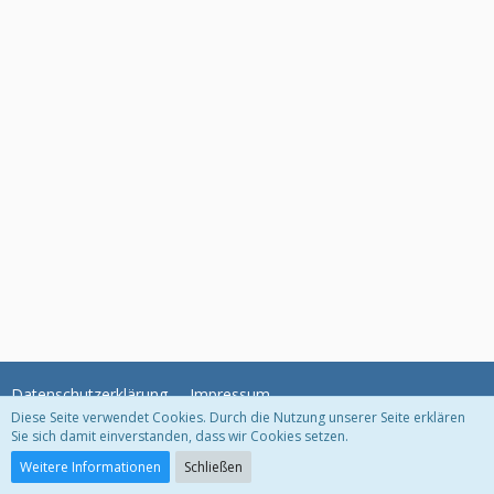
Datenschutzerklärung
Impressum
Diese Seite verwendet Cookies. Durch die Nutzung unserer Seite erklären
Sie sich damit einverstanden, dass wir Cookies setzen.
Community-Software:
WoltLab Suite™
Weitere Informationen
Schließen