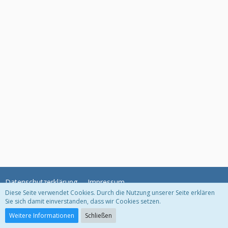
Datenschutzerklärung
Impressum
Diese Seite verwendet Cookies. Durch die Nutzung unserer Seite erklären
Sie sich damit einverstanden, dass wir Cookies setzen.
Community-Software:
WoltLab Suite™
Weitere Informationen
Schließen