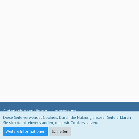
Datenschutzerklärung
Impressum
Diese Seite verwendet Cookies. Durch die Nutzung unserer Seite erklären
Sie sich damit einverstanden, dass wir Cookies setzen.
Community-Software:
WoltLab Suite™
Weitere Informationen
Schließen