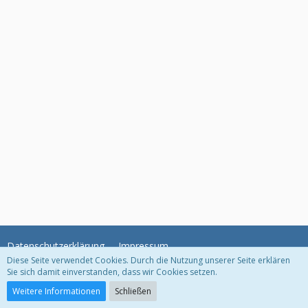
Datenschutzerklärung
Impressum
Diese Seite verwendet Cookies. Durch die Nutzung unserer Seite erklären
Sie sich damit einverstanden, dass wir Cookies setzen.
Community-Software:
WoltLab Suite™
Weitere Informationen
Schließen