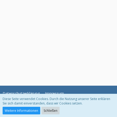
Datenschutzerklärung
Impressum
Diese Seite verwendet Cookies. Durch die Nutzung unserer Seite erklären
Sie sich damit einverstanden, dass wir Cookies setzen.
Community-Software:
WoltLab Suite™
Weitere Informationen
Schließen