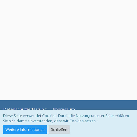
Datenschutzerklärung
Impressum
Diese Seite verwendet Cookies. Durch die Nutzung unserer Seite erklären
Sie sich damit einverstanden, dass wir Cookies setzen.
Community-Software:
WoltLab Suite™
Weitere Informationen
Schließen