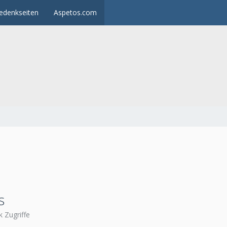
edenkseiten
Aspetos.com
s
 Zugriffe