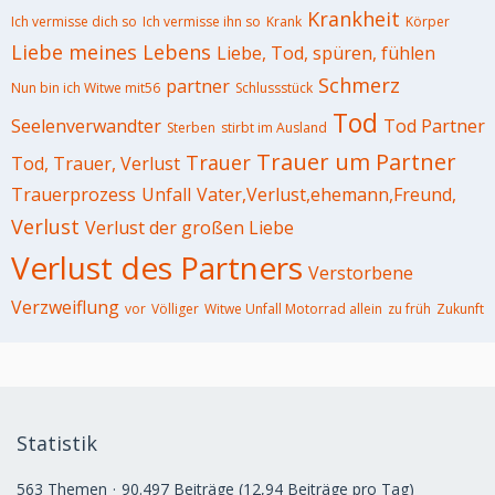
Krankheit
Ich vermisse dich so
Ich vermisse ihn so
Krank
Körper
Liebe meines Lebens
Liebe, Tod, spüren, fühlen
Schmerz
partner
Nun bin ich Witwe mit56
Schlussstück
Tod
Seelenverwandter
Tod Partner
Sterben
stirbt im Ausland
Trauer um Partner
Trauer
Tod, Trauer, Verlust
Trauerprozess
Unfall
Vater,Verlust,ehemann,Freund,
Verlust
Verlust der großen Liebe
Verlust des Partners
Verstorbene
Verzweiflung
vor
Völliger
Witwe Unfall Motorrad allein
zu früh
Zukunft
Statistik
563 Themen
90.497 Beiträge (12,94 Beiträge pro Tag)