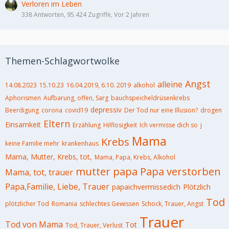
Verloren im Leben
338 Antworten, 95.424 Zugriffe, Vor 2 Jahren
Themen-Schlagwortwolke
Angst
alleine
14.08.2023
15.10.23
16.04.2019, 6.10. 2019
alkohol
Aphorismen
Aufbarung, offen, Sarg
bauchspeicheldrüsenkrebs
depressiv
Beerdigung
corona
covid19
Der Tod nur eine Illusion?
drogen
Eltern
Einsamkeit
Erzählung
Hilflosigkeit
Ich vermisse dich so
j
Mama
Krebs
keine Familie mehr
krankenhaus
Mama, Mutter, Krebs, tot,
Mama, Papa, Krebs, Alkohol
mutter
papa
Papa verstorben
Mama, tot, trauer
Papa,Familie, Liebe, Trauer
papaichvermissedich
Plötzlich
Tod
plötzlicher Tod
Romania
schlechtes Gewissen
Schock, Trauer, Angst
Trauer
Tod von Mama
Tot
Tod, Trauer, Verlust