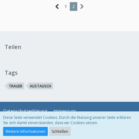
1
2
Teilen
Tags
TRAUER
AUSTAUSCH
Datenschutzerklärung
Impressum
Diese Seite verwendet Cookies. Durch die Nutzung unserer Seite erklären
Sie sich damit einverstanden, dass wir Cookies setzen.
Community-Software:
WoltLab Suite™
Weitere Informationen
Schließen