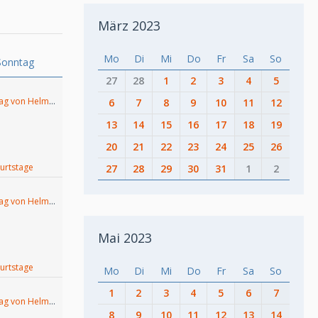
März 2023
Mo
Di
Mi
Do
Fr
Sa
So
Sonntag
27
28
1
2
3
4
5
totes Tag von Helmut Lubos
6
7
8
9
10
11
12
13
14
15
16
17
18
19
20
21
22
23
24
25
26
urtstage
27
28
29
30
31
1
2
totes Tag von Helmut Lubos
Mai 2023
urtstage
Mo
Di
Mi
Do
Fr
Sa
So
1
2
3
4
5
6
7
totes Tag von Helmut Lubos
8
9
10
11
12
13
14