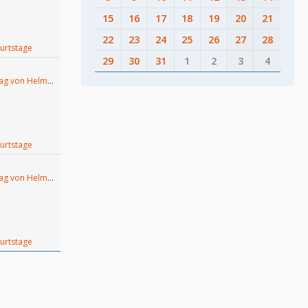
15
16
17
18
19
20
21
22
23
24
25
26
27
28
urtstage
29
30
31
1
2
3
4
totes Tag von Helmut Lubos
urtstage
totes Tag von Helmut Lubos
urtstage