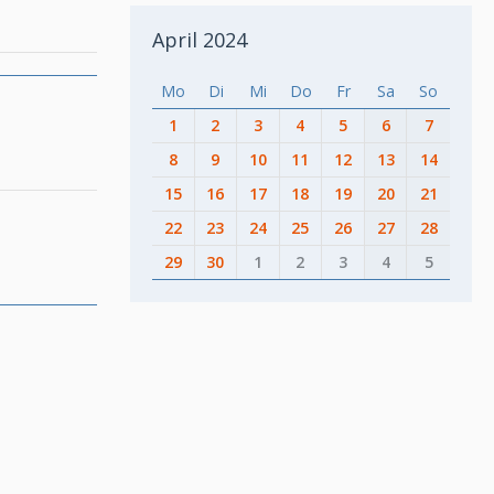
April 2024
Mo
Di
Mi
Do
Fr
Sa
So
1
2
3
4
5
6
7
8
9
10
11
12
13
14
15
16
17
18
19
20
21
22
23
24
25
26
27
28
29
30
1
2
3
4
5