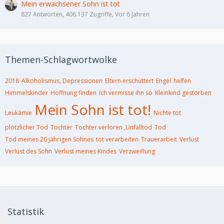
Mein erwachsener Sohn ist tot
827 Antworten, 406.137 Zugriffe, Vor 6 Jahren
Themen-Schlagwortwolke
2018
Alkoholismus, Depressionen
Eltern erschüttert
Engel
helfen
Himmelskinder
Hoffnung finden
Ich vermisse ihn so
Kleinkind gestorben
Mein Sohn ist tot!
Leukämie
Nichte tot
plötzlicher Tod
Tochter
Tochter verloren ,Unfalltod
Tod
Tod meines 20 jährigen Sohnes
tot verarbeiten
Trauerarbeit
Verlust
Verlust des Sohn
Verlust meines Kindes
Verzweiflung
Statistik