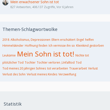
Mein erwachsener Sohn ist tot
827 Antworten, 406.137 Zugriffe, Vor 6 Jahren
Themen-Schlagwortwolke
2018
Alkoholismus, Depressionen
Eltern erschüttert
Engel
helfen
Himmelskinder
Hoffnung finden
Ich vermisse ihn so
Kleinkind gestorben
Mein Sohn ist tot!
Leukämie
Nichte tot
plötzlicher Tod
Tochter
Tochter verloren ,Unfalltod
Tod
Tod meines 20 jährigen Sohnes
tot verarbeiten
Trauerarbeit
Verlust
Verlust des Sohn
Verlust meines Kindes
Verzweiflung
Statistik