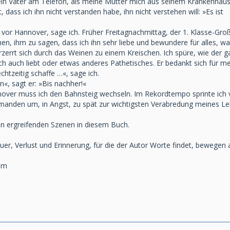
mein Vater am Telefon, als meine Mutter mich aus seinem Krankenhaus
, dass ich ihn nicht verstanden habe, ihn nicht verstehen will: »Es ist
 vor Hannover, sage ich. Früher Frei­tagnachmittag, der 1. Klasse-Gr
nen, ihm zu sagen, dass ich ihn sehr liebe und bewundere für alles, was
rzerrt sich durch das Weinen zu einem Kreischen. Ich spüre, wie der 
ich auch liebt oder etwas anderes Pa­thetisches. Er bedankt sich für m
echtzeitig schaffe …«, sage ich.
n«, sagt er: »Bis nachher!«
ver muss ich den Bahnsteig wech­seln. Im Rekordtempo sprinte ich 
jemanden um, in Angst, zu spät zur wichtigsten Verabredung meines 
len ergreifenden Szenen in diesem Buch.
er, Verlust und Erinnerung, für die der Autor Worte findet, bewegen 
rum