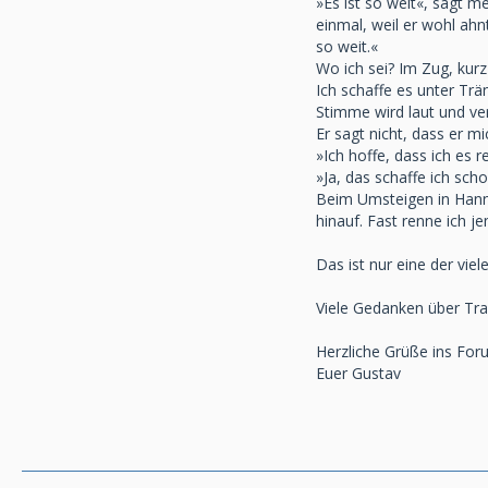
»Es ist so weit«, sagt 
einmal, weil er wohl ahnt
so weit.«
Wo ich sei? Im Zug, kurz
Ich schaffe es unter Trä
Stimme wird laut und ve
Er sagt nicht, dass er m
»Ich hoffe, dass ich es r
»Ja, das schaffe ich scho
Beim Umsteigen in Hanno
hinauf. Fast renne ich 
Das ist nur eine der vie
Viele Gedanken über Trau
Herzliche Grüße ins Fo
Euer Gustav