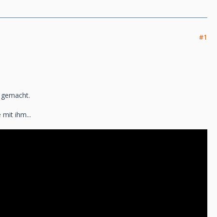
#1
g gemacht.
mit ihm...