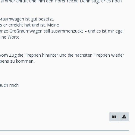
zimmer anruft und ihm den Hö­rer reicht. Dann sagt er es noch
oßraumwagen ist gut besetzt.
 er erreicht hat und ist. Meine
ganze Großraumwagen still zu­sammenzuckt – und es ist mir egal.
eine Worte.
vom Zug die Treppen hin­unter und die nächsten Treppen wieder
Lebens zu kommen.
auch mich.