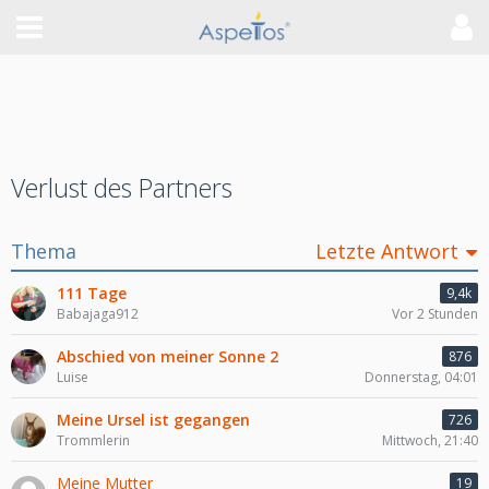
Verlust des Partners
Thema
Letzte Antwort
111 Tage
9,4k
Babajaga912
Vor 2 Stunden
Abschied von meiner Sonne 2
876
Luise
Donnerstag, 04:01
Meine Ursel ist gegangen
726
Trommlerin
Mittwoch, 21:40
Meine Mutter
19