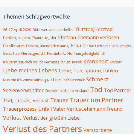
Themen-Schlagwortwolke
Blitztod;Herztod
26
17.April 2020
Bitte wer kann mir helfen
Ehefrau
Ehemann verloren
Denken, sehnen, Phantasie,
der
Frau
Ein Albtraum
Einsam, unendlich traurig,
Für die Liebe meines Lebens
Geist
hab
Herbstgedicht
Herzinfarkt
Hoffnungslosigkeit
Ich
Krankheit
Ich vermisse dich so
Ich vermisse ihn so
Krank
Körper
Liebe meines Lebens
Liebe, Tod, spüren, fühlen
Schmerz
partner
Nun bin ich Witwe mit56
Schlussstück
Tod
Seelenverwandter
Tod Partner
Sterben
stirbt im Ausland
Trauer um Partner
Trauer
Tod, Trauer, Verlust
Trauerprozess
Unfall
Vater,Verlust,ehemann,Freund,
Verlust
Verlust der großen Liebe
Verlust des Partners
Verstorbene