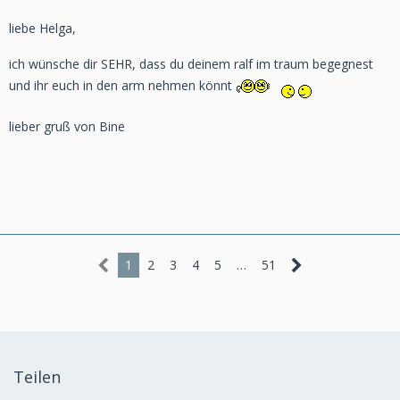
liebe Helga,
ich wünsche dir SEHR, dass du deinem ralf im traum begegnest
und ihr euch in den arm nehmen könnt
lieber gruß von Bine
1
2
3
4
5
…
51
Teilen