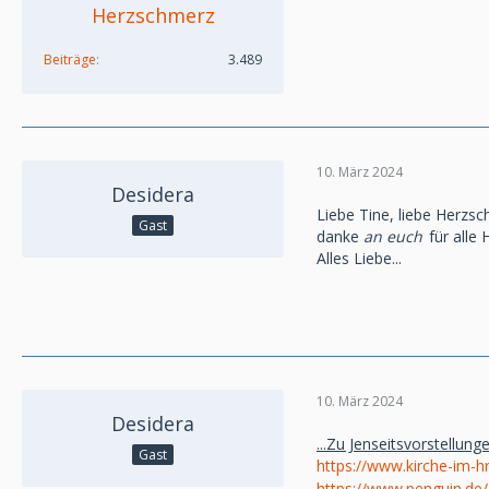
Herzschmerz
Beiträge
3.489
10. März 2024
Desidera
Liebe Tine, liebe Herzsc
Gast
danke
an euch
für alle
Alles Liebe...
10. März 2024
Desidera
...Zu Jenseitsvorstellunge
Gast
https://www.kirche-im-h
https://www.penguin.de