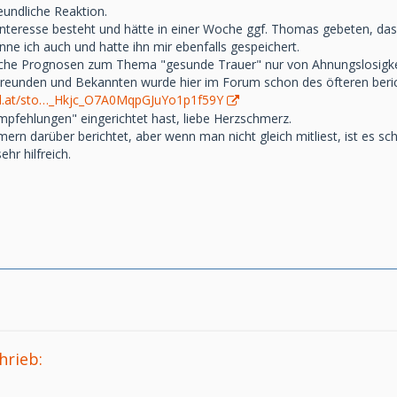
eundliche Reaktion.
b Interesse besteht und hätte in einer Woche ggf. Thomas gebeten, d
ne ich auch und hatte ihn mir ebenfalls gespeichert.
tliche Prognosen zum Thema "gesunde Trauer" nur von Ahnungslosigkeit
unden und Bekannten wurde hier im Forum schon des öfteren berichte
rd.at/sto…_Hkjc_O7A0MqpGJuYo1p1f59Y
mpfehlungen" eingerichtet hast, liebe Herzschmerz.
rn darüber berichtet, aber wenn man nicht gleich mitliest, ist es sch
ehr hilfreich.
hrieb: