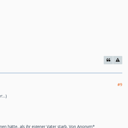
#9
...)
mmen hätte, als ihr eigener Vater starb. Von Anonym*