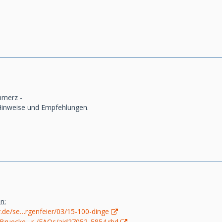
hmerz -
 Hinweise und Empfehlungen.
n:
r.de/se…rgenfeier/03/15-100-dinge
/Bruecke…r-/FAQs/aid27052_5854.rhd