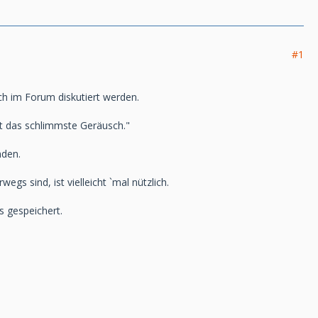
#1
ch im Forum diskutiert werden.
ist das schlimmste Geräusch."
nden.
gs sind, ist vielleicht `mal nützlich.
ks gespeichert.