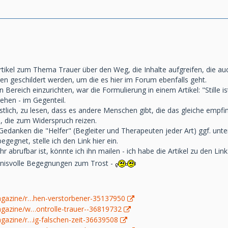
rtikel zum Thema Trauer über den Weg, die Inhalte aufgreifen, die au
en geschildert werden, um die es hier im Forum ebenfalls geht.
n Bereich einzurichten, war die Formulierung in einem Artikel: "Stille 
gehen - im Gegenteil.
stlich, zu lesen, dass es andere Menschen gibt, die das gleiche empfi
, die zum Widerspruch reizen.
edanken die "Helfer" (Begleiter und Therapeuten jeder Art) ggf. unterwe
egegnet, stelle ich den Link hier ein.
ehr abrufbar ist, könnte ich ihn mailen - ich habe die Artikel zu den Lin
ndnisvolle Begegnungen zum Trost -
agazine/r…hen-verstorbener-35137950
gazine/w…ontrolle-trauer--36819732
gazine/r…ig-falschen-zeit-36639508