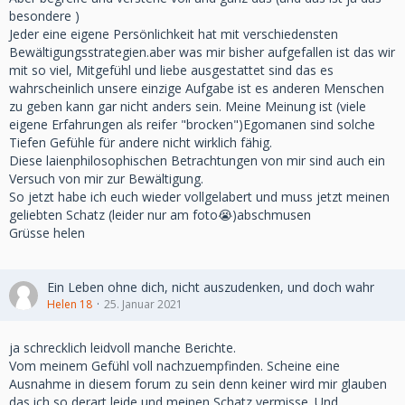
besondere )
Jeder eine eigene Persönlichkeit hat mit verschiedensten
Bewältigungsstrategien.aber was mir bisher aufgefallen ist das wir
mit so viel, Mitgefühl und liebe ausgestattet sind das es
wahrscheinlich unsere einzige Aufgabe ist es anderen Menschen
zu geben kann gar nicht anders sein. Meine Meinung ist (viele
eigene Erfahrungen als reifer "brocken")Egomanen sind solche
Tiefen Gefühle für andere nicht wirklich fähig.
Diese laienphilosophischen Betrachtungen von mir sind auch ein
Versuch von mir zur Bewältigung.
So jetzt habe ich euch wieder vollgelabert und muss jetzt meinen
geliebten Schatz (leider nur am foto😭)abschmusen
Grüsse helen
Ein Leben ohne dich, nicht auszudenken, und doch wahr
Helen 18
25. Januar 2021
ja schrecklich leidvoll manche Berichte.
Vom meinem Gefühl voll nachzuempfinden. Scheine eine
Ausnahme in diesem forum zu sein denn keiner wird mir glauben
das ich so derart leide und meinen Schatz vermisse. Und