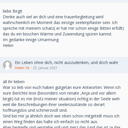
liebe Birgit
Denke auch viel an dich und eine trauerbegleitung wird
wahrscheinlich im Moment das einzige seelenpflaster sein. Ich
spreche mit meinem schatz( er hat mir schon einige Bitten erfüllt)
das du ein bisschen Wärme und Zuwendung spüren kannst.
Im gedanke innige Umarmung
Helen
Ein Leben ohne dich, nicht auszudenken, und doch wahr
Helen 18
25. Januar 2021
all ihr lieben
War so lieb von euch haben gutgetan eure Antworten. Wenn ich
eure Berichte lese (besonders von renate ,Anja und vor allem
birgit) tut es mir (trotz meiner situation) richtig in der Seele weh
weil die Beschreibungen ihrer seelenzustände so derart
hoffnungslos und schmerzvoll sind.
Sind bei mir ja ähnlich doch wie oben schon mitgeteilt muss ich
einen Weg finden das halte ich einfach so nicht aus.
Aber begreife und verstehe voll und ganz das (und das ist ja das