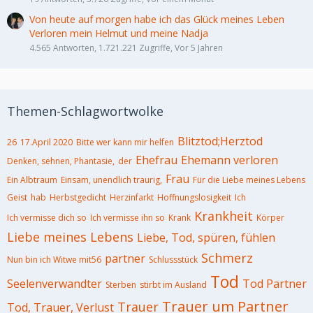
Von heute auf morgen habe ich das Glück meines Leben
Verloren mein Helmut und meine Nadja
4.565 Antworten, 1.721.221 Zugriffe, Vor 5 Jahren
Themen-Schlagwortwolke
Blitztod;Herztod
26
17.April 2020
Bitte wer kann mir helfen
Ehefrau
Ehemann verloren
Denken, sehnen, Phantasie,
der
Frau
Ein Albtraum
Einsam, unendlich traurig,
Für die Liebe meines Lebens
Geist
hab
Herbstgedicht
Herzinfarkt
Hoffnungslosigkeit
Ich
Krankheit
Ich vermisse dich so
Ich vermisse ihn so
Krank
Körper
Liebe meines Lebens
Liebe, Tod, spüren, fühlen
Schmerz
partner
Nun bin ich Witwe mit56
Schlussstück
Tod
Seelenverwandter
Tod Partner
Sterben
stirbt im Ausland
Trauer um Partner
Trauer
Tod, Trauer, Verlust