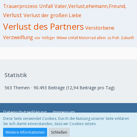
Trauerprozess
Unfall
Vater,Verlust,ehemann,Freund,
Verlust
Verlust der großen Liebe
Verlust des Partners
Verstorbene
Verzweiflung
vor
Völliger
Witwe Unfall Motorrad allein
zu früh
Zukunft
Statistik
563 Themen
90.493 Beiträge (12,94 Beiträge pro Tag)
Datenschutzerklärung
Impressum
Diese Seite verwendet Cookies. Durch die Nutzung unserer Seite erklären
Sie sich damit einverstanden, dass wir Cookies setzen.
Community-Software:
WoltLab Suite™
Weitere Informationen
Schließen