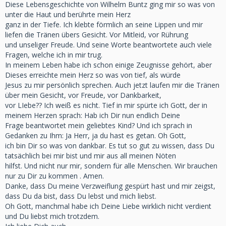
Diese Lebensgeschichte von Wilhelm Buntz ging mir so was von
unter die Haut und berührte mein Herz
ganz in der Tiefe. Ich klebte förmlich an seine Lippen und mir
liefen die Tränen übers Gesicht. Vor Mitleid, vor Rührung
und unseliger Freude. Und seine Worte beantwortete auch viele
Fragen, welche ich in mir trug.
In meinem Leben habe ich schon einige Zeugnisse gehört, aber
Dieses erreichte mein Herz so was von tief, als würde
Jesus zu mir persönlich sprechen. Auch jetzt laufen mir die Tränen
über mein Gesicht, vor Freude, vor Dankbarkeit,
vor LIebe?? Ich weiß es nicht. Tief in mir spürte ich Gott, der in
meinem Herzen sprach: Hab ich Dir nun endlich Deine
Frage beantwortet mein geliebtes Kind? Und ich sprach in
Gedanken zu Ihm: Ja Herr, ja du hast es getan. Oh Gott,
ich bin Dir so was von dankbar. Es tut so gut zu wissen, dass Du
tatsächlich bei mir bist und mir aus all meinen Nöten
hilfst. Und nicht nur mir, sondern für alle Menschen. Wir brauchen
nur zu Dir zu kommen . Amen.
Danke, dass Du meine Verzweiflung gespürt hast und mir zeigst,
dass Du da bist, dass Du lebst und mich liebst.
Oh Gott, manchmal habe ich Deine Liebe wirklich nicht verdient
und Du liebst mich trotzdem.