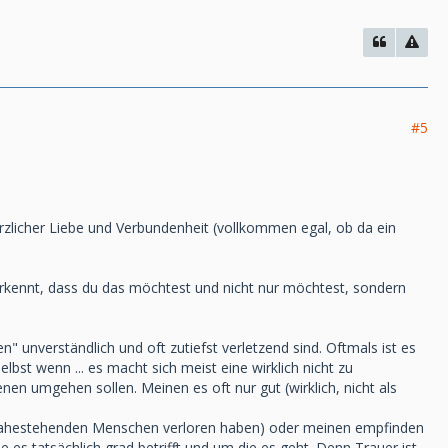
#5
rzlicher Liebe und Verbundenheit (vollkommen egal, ob da ein
rkennt, dass du das möchtest und nicht nur möchtest, sondern
n" unverständlich und oft zutiefst verletzend sind. Oftmals ist es
bst wenn ... es macht sich meist eine wirklich nicht zu
enen umgehen sollen. Meinen es oft nur gut (wirklich, nicht als
 nahestehenden Menschen verloren haben) oder meinen empfinden
 tatsächlich grad betrifft und um die es geht. Denn Trauer ist