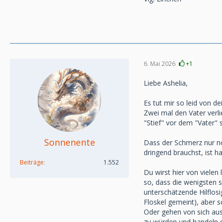
6. Mai 2026
+1
Liebe Ashelia,
Es tut mir so leid von de
Zwei mal den Vater verl
"Stief" vor dem "Vater" s
Sonnenente
Dass der Schmerz nur no
dringend brauchst, ist ha
Beiträge
1.552
Du wirst hier von vielen
so, dass die wenigsten s
unterschätzende Hilflosi
Floskel gemeint), aber s
Oder gehen von sich au
zu würden und handeln d