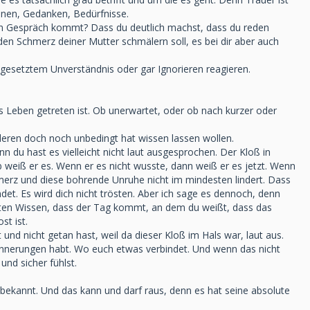
nen, Gedanken, Bedürfnisse.
hen Gespräch kommt? Dass du deutlich machst, dass du reden
den Schmerz deiner Mutter schmälern soll, es bei dir aber auch
rtgesetztem Unverständnis oder gar Ignorieren reagieren.
das Leben getreten ist. Ob unerwartet, oder ob nach kurzer oder
eren doch noch unbedingt hat wissen lassen wollen.
nn du hast es vielleicht nicht laut ausgesprochen. Der Kloß in
 weiß er es. Wenn er es nicht wusste, dann weiß er es jetzt. Wenn
Schmerz und diese bohrende Unruhe nicht im mindesten lindert. Dass
et. Es wird dich nicht trösten. Aber ich sage es dennoch, denn
ussten Wissen, dass der Tag kommt, an dem du weißt, dass das
st ist.
und nicht getan hast, weil da dieser Kloß im Hals war, laut aus.
Erinnerungen habt. Wo euch etwas verbindet. Und wenn das nicht
und sicher fühlst.
hr bekannt. Und das kann und darf raus, denn es hat seine absolute