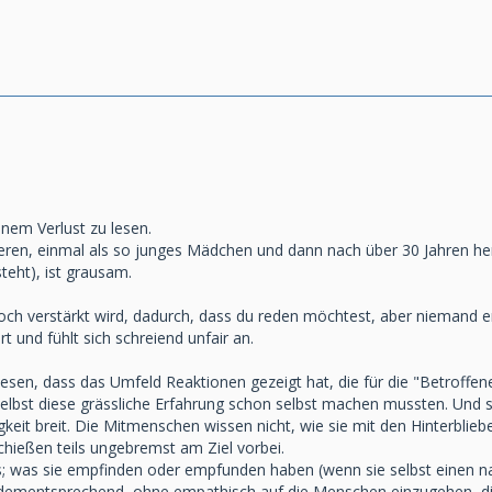
inem Verlust zu lesen.
ieren, einmal als so junges Mädchen und dann nach über 30 Jahren he
teht), ist grausam.
ch verstärkt wird, dadurch, dass du reden möchtest, aber niemand e
rt und fühlt sich schreiend unfair an.
 lesen, dass das Umfeld Reaktionen gezeigt hat, die für die "Betroffene
elbst diese grässliche Erfahrung schon selbst machen mussten. Und sel
gkeit breit. Die Mitmenschen wissen nicht, wie sie mit den Hinterblieb
chießen teils ungebremst am Ziel vorbei.
s; was sie empfinden oder empfunden haben (wenn sie selbst einen
ementsprechend, ohne empathisch auf die Menschen einzugehen, die es