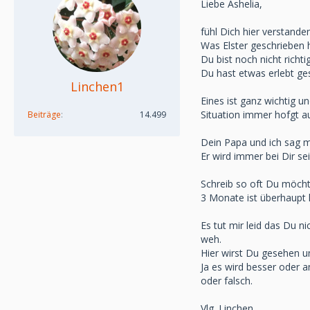
Liebe Ashelia,
fühl Dich hier verstande
Was Elster geschrieben ha
Du bist noch nicht richt
Du hast etwas erlebt ge
Linchen1
Eines ist ganz wichtig u
Situation immer hofgt a
Beiträge
14.499
Dein Papa und ich sag m
Er wird immer bei Dir s
Schreib so oft Du möchte
3 Monate ist überhaupt k
Es tut mir leid das Du n
weh.
Hier wirst Du gesehen u
Ja es wird besser oder a
oder falsch.
Vlg. Linchen