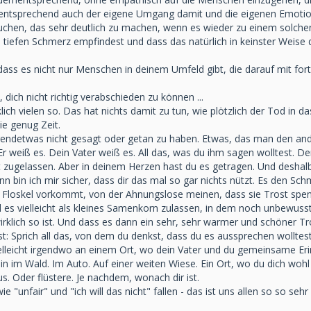
mentsprechend auch der eigene Umgang damit und die eigenen Emotio
rsuchen, das sehr deutlich zu machen, wenn es wieder zu einem solc
 tiefen Schmerz empfindest und dass das natürlich in keinster Weise 
 dass es nicht nur Menschen in deinem Umfeld gibt, die darauf mit fo
 dich nicht richtig verabschieden zu können ...
klich vielen so. Das hat nichts damit zu tun, wie plötzlich der Tod in 
nie genug Zeit.
gendetwas nicht gesagt oder getan zu haben. Etwas, das man den and
 Er weiß es. Dein Vater weiß es. All das, was du ihm sagen wolltest. De
t zugelassen. Aber in deinem Herzen hast du es getragen. Und deshalb
dann bin ich mir sicher, dass dir das mal so gar nichts nützt. Es den 
e Floskel vorkommt, von der Ahnungslose meinen, dass sie Trost spend
ird es vielleicht als kleines Samenkorn zulassen, in dem noch unbew
irklich so ist. Und dass es dann ein sehr, sehr warmer und schöner Tro
t: Sprich all das, von dem du denkst, dass du es aussprechen wolltest 
. Vielleicht irgendwo an einem Ort, wo dein Vater und du gemeinsame 
in im Wald. Im Auto. Auf einer weiten Wiese. Ein Ort, wo du dich wohl 
us. Oder flüstere. Je nachdem, wonach dir ist.
 "unfair" und "ich will das nicht" fallen - das ist uns allen so so se