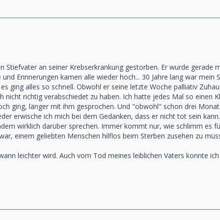
n Stiefvater an seiner Krebserkrankung gestorben. Er wurde gerade mal 6
e und Erinnerungen kamen alle wieder hoch... 30 Jahre lang war mein Sti
 es ging alles so schnell. Obwohl er seine letzte Woche palliativ Zuh
h nicht richtig verabschiedet zu haben. Ich hatte jedes Mal so einen
 noch ging, länger mit ihm gesprochen. Und "obwohl" schon drei Mona
er erwische ich mich bei dem Gedanken, dass er nicht tot sein kann. 
dem wirklich darüber sprechen. Immer kommt nur, wie schlimm es fü
war, einem geliebten Menschen hilflos beim Sterben zusehen zu müsse
wann leichter wird. Auch vom Tod meines leiblichen Vaters konnte ich m