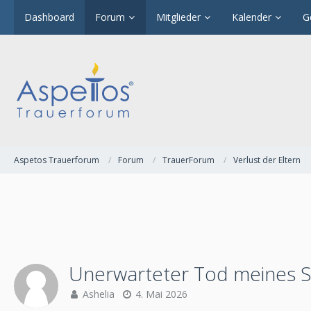
Dashboard
Forum
Mitglieder
Kalender
G
Aspetos Trauerforum
Forum
TrauerForum
Verlust der Eltern
Unerwarteter Tod meines St
Ashelia
4. Mai 2026