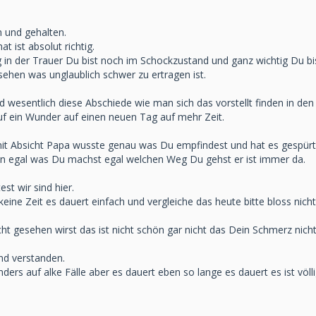
n und gehalten.
t ist absolut richtig.
ig in der Trauer Du bist noch im Schockzustand und ganz wichtig Du bist
sehen was unglaublich schwer zu ertragen ist.
nd wesentlich diese Abschiede wie man sich das vorstellt finden in den
uf ein Wunder auf einen neuen Tag auf mehr Zeit.
it Absicht Papa wusste genau was Du empfindest und hat es gespürt 
ein egal was Du machst egal welchen Weg Du gehst er ist immer da.
st wir sind hier.
eine Zeit es dauert einfach und vergleiche das heute bitte bloss nich
icht gesehen wirst das ist nicht schön gar nicht das Dein Schmerz nich
nd verstanden.
nders auf alke Fälle aber es dauert eben so lange es dauert es ist völ