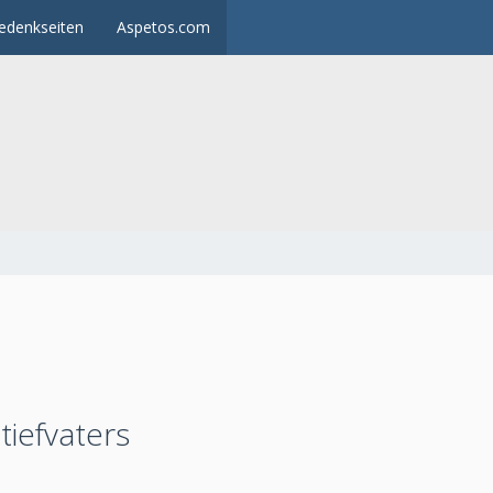
edenkseiten
Aspetos.com
iefvaters