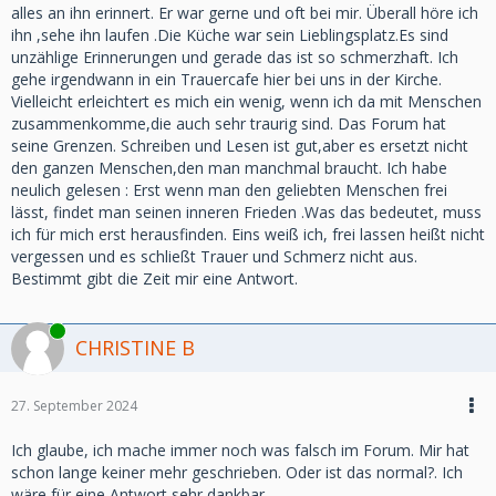
alles an ihn erinnert. Er war gerne und oft bei mir. Überall höre ich
ihn ,sehe ihn laufen .Die Küche war sein Lieblingsplatz.Es sind
unzählige Erinnerungen und gerade das ist so schmerzhaft. Ich
gehe irgendwann in ein Trauercafe hier bei uns in der Kirche.
Vielleicht erleichtert es mich ein wenig, wenn ich da mit Menschen
zusammenkomme,die auch sehr traurig sind. Das Forum hat
seine Grenzen. Schreiben und Lesen ist gut,aber es ersetzt nicht
den ganzen Menschen,den man manchmal braucht. Ich habe
neulich gelesen : Erst wenn man den geliebten Menschen frei
lässt, findet man seinen inneren Frieden .Was das bedeutet, muss
ich für mich erst herausfinden. Eins weiß ich, frei lassen heißt nicht
vergessen und es schließt Trauer und Schmerz nicht aus.
Bestimmt gibt die Zeit mir eine Antwort.
Online
CHRISTINE B
27. September 2024
Ich glaube, ich mache immer noch was falsch im Forum. Mir hat
schon lange keiner mehr geschrieben. Oder ist das normal?. Ich
wäre für eine Antwort sehr dankbar.