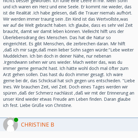
nichts besser geworden. Ich fühle eine Leere in mir. Mein Sohn
und ich waren ein Herz und eine Seele. Er kommt nie wieder, das
ist die Realität .Ich habe gelesen, daß die Trauer niemals aufhört.
Wir werden immer traurig sein .Ein Kind ist das Wertvollste,was
wir auf die Welt gebracht haben. Ich glaube, dass es sehr viel Zeit
braucht, damit wir damit leben können. Vielleicht hilft uns der
Überlebensdrang des Menschen. Das hat die Natur so
eingerichtet. Es gibt Menschen, die zerbrechen daran. Mir hilft
,daß ich mir sage,daß mein lieber Sohn sagen würde:"Lebe weiter
Muddelchen. Ich bin doch in deiner Nähe, nur nebenan
.Irgendwann sehen wir uns wieder. Mach weiter das, was du
immer gerne gemacht hast. Ich hätte wohl doch mal öfter zum
Arzt gehen sollen. Das hast du doch immer gesagt. Ich wäre
gerne bei dir, das Schicksal hat sich gegen uns entschieden. "Liebe
Ines. Wir brauchen Zeit, viel Zeit. Doch eines Tages werden wir
spüren ,daß der Schmerz nachlässt ,daß wir mit der Erinnerung an
unser Kind wieder etwas Freude am Leben finden. Daran glaube
ich fest. Liebe Grüße von Christine.
Online
CHRISTINE B