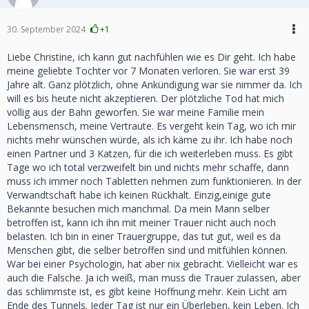
30. September 2024
+1
Liebe Christine, ich kann gut nachfühlen wie es Dir geht. Ich habe
meine geliebte Tochter vor 7 Monaten verloren. Sie war erst 39
Jahre alt. Ganz plötzlich, ohne Ankündigung war sie nimmer da. Ich
will es bis heute nicht akzeptieren. Der plötzliche Tod hat mich
völlig aus der Bahn geworfen. Sie war meine Familie mein
Lebensmensch, meine Vertraute. Es vergeht kein Tag, wo ich mir
nichts mehr wünschen würde, als ich käme zu ihr. Ich habe noch
einen Partner und 3 Katzen, für die ich weiterleben muss. Es gibt
Tage wo ich total verzweifelt bin und nichts mehr schaffe, dann
muss ich immer noch Tabletten nehmen zum funktionieren. In der
Verwandtschaft habe ich keinen Rückhalt. Einzig,einige gute
Bekannte besuchen mich manchmal. Da mein Mann selber
betroffen ist, kann ich ihn mit meiner Trauer nicht auch noch
belasten. Ich bin in einer Trauergruppe, das tut gut, weil es da
Menschen gibt, die selber betroffen sind und mitfühlen können.
War bei einer Psychologin, hat aber nix gebracht. Vielleicht war es
auch die Falsche. Ja ich weiß, man muss die Trauer zulassen, aber
das schlimmste ist, es gibt keine Hoffnung mehr. Kein Licht am
Ende des Tunnels. Jeder Tag ist nur ein Überleben, kein Leben. Ich