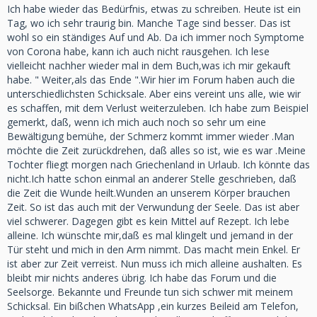
Ich habe wieder das Bedürfnis, etwas zu schreiben. Heute ist ein
Tag, wo ich sehr traurig bin. Manche Tage sind besser. Das ist
wohl so ein ständiges Auf und Ab. Da ich immer noch Symptome
von Corona habe, kann ich auch nicht rausgehen. Ich lese
vielleicht nachher wieder mal in dem Buch,was ich mir gekauft
habe. " Weiter,als das Ende ".Wir hier im Forum haben auch die
unterschiedlichsten Schicksale. Aber eins vereint uns alle, wie wir
es schaffen, mit dem Verlust weiterzuleben. Ich habe zum Beispiel
gemerkt, daß, wenn ich mich auch noch so sehr um eine
Bewältigung bemühe, der Schmerz kommt immer wieder .Man
möchte die Zeit zurückdrehen, daß alles so ist, wie es war .Meine
Tochter fliegt morgen nach Griechenland in Urlaub. Ich könnte das
nicht.Ich hatte schon einmal an anderer Stelle geschrieben, daß
die Zeit die Wunde heilt.Wunden an unserem Körper brauchen
Zeit. So ist das auch mit der Verwundung der Seele. Das ist aber
viel schwerer. Dagegen gibt es kein Mittel auf Rezept. Ich lebe
alleine. Ich wünschte mir,daß es mal klingelt und jemand in der
Tür steht und mich in den Arm nimmt. Das macht mein Enkel. Er
ist aber zur Zeit verreist. Nun muss ich mich alleine aushalten. Es
bleibt mir nichts anderes übrig. Ich habe das Forum und die
Seelsorge. Bekannte und Freunde tun sich schwer mit meinem
Schicksal. Ein bißchen WhatsApp ,ein kurzes Beileid am Telefon,