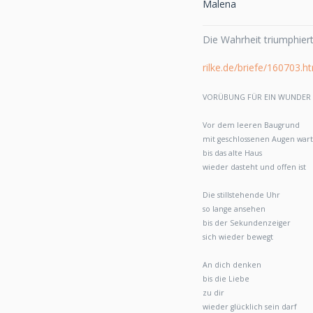
Malena
Die Wahrheit triumphiert
rilke.de/briefe/160703.h
VORÜBUNG FÜR EIN WUNDER
Vor dem leeren Baugrund
mit geschlossenen Augen war
bis das alte Haus
wieder dasteht und offen ist
Die stillstehende Uhr
so lange ansehen
bis der Sekundenzeiger
sich wieder bewegt
An dich denken
bis die Liebe
zu dir
wieder glücklich sein darf