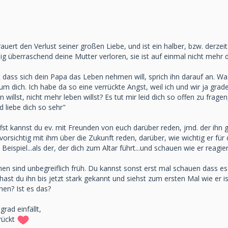
auert den Verlust seiner großen Liebe, und ist ein halber, bzw. derz
ig überraschend deine Mutter verloren, sie ist auf einmal nicht mehr 
t dass sich dein Papa das Leben nehmen will, sprich ihn darauf an. W
 um dich. Ich habe da so eine verrückte Angst, weil ich und wir ja gra
 willst, nicht mehr leben willst? Es tut mir leid dich so offen zu frag
d liebe dich so sehr"
fst kannst du ev. mit Freunden von euch darüber reden, jmd. der ihn 
orsichtig mit ihm über die Zukunft reden, darüber, wie wichtig er für 
ispiel...als der, der dich zum Altar führt...und schauen wie er reagier
en sind unbegreiflich früh. Du kannst sonst erst mal schauen dass es
 hast du ihn bis jetzt stark gekannt und siehst zum ersten Mal wie er i
hen? Ist es das?
grad einfällt,
drückt