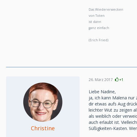
Das Wiedererwecken
von Toten
ist dann
ganz einfach
(Erich Fried)
26. März 2017
+1
Liebe Nadine,
ja, ich kann Malena nur 
dir etwas aufs Aug drück
leichter Wut zu zeigen a
als weiblich oder verwei
auch erlaubt ist. Vielle
Christine
Süßigkeiten-Kasten. Wer 