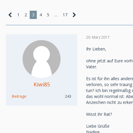
1
2
3
4
5
…
17
20. März 2017
Ihr Lieben,
ohne jetzt auf Eure vor
Vater.
Es ist für ihn alles ande
Kiwi85
verloren, so sehr trauri
tun? Ich bin regelmäßig 
das wohl normal ist. Abe
Beiträge
243
Anzeichen nicht zu erken
Wisst ihr Rat?
Liebe Grüße
Nadine