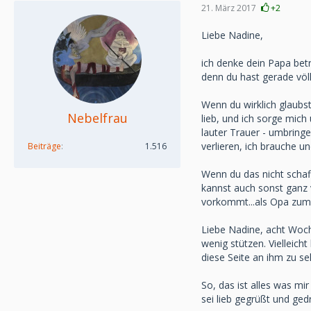
21. März 2017
+2
Liebe Nadine,
ich denke dein Papa betr
denn du hast gerade völl
Wenn du wirklich glaubs
Nebelfrau
lieb, und ich sorge mich
lauter Trauer - umbringen
verlieren, ich brauche un
Beiträge
1.516
Wenn du das nicht schaf
kannst auch sonst ganz v
vorkommt...als Opa zum Be
Liebe Nadine, acht Woch
wenig stützen. Vielleicht
diese Seite an ihm zu se
So, das ist alles was mir 
sei lieb gegrüßt und ge