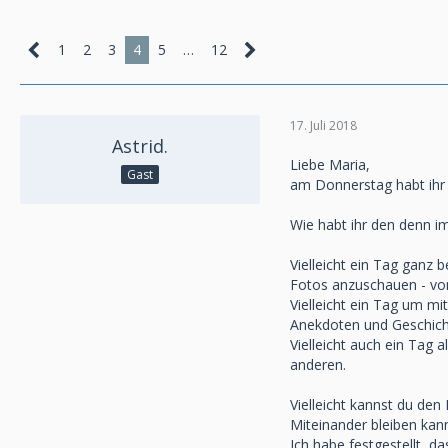
1
2
3
4
5
…
12
17. Juli 2018
Astrid.
Liebe Maria,
Gast
am Donnerstag habt ihr 
Wie habt ihr den denn i
Vielleicht ein Tag ganz 
Fotos anzuschauen - von
Vielleicht ein Tag um m
Anekdoten und Geschich
Vielleicht auch ein Tag 
anderen.
Vielleicht kannst du den
Miteinander bleiben kan
Ich habe festgestellt, 