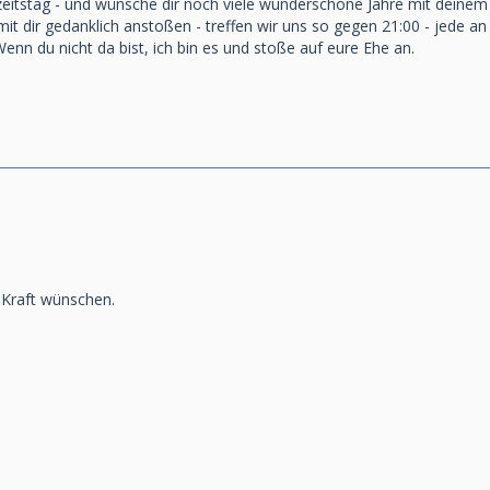
zeitstag - und wünsche dir noch viele wunderschöne Jahre mit deine
it dir gedanklich anstoßen - treffen wir uns so gegen 21:00 - jede 
nn du nicht da bist, ich bin es und stoße auf eure Ehe an.
 Kraft wünschen.