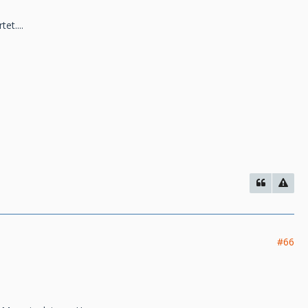
et....
#66