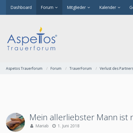
Dashboard
Forum
Mitglieder
Kalender
G
Aspetos Trauerforum
Forum
TrauerForum
Verlust des Partner
Mein allerliebster Mann ist 
Mariab
1. Juni 2018