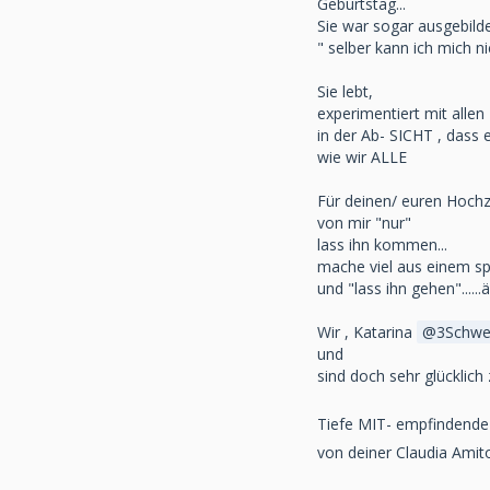
Geburtstag...
Sie war sogar ausgebilde
" selber kann ich mich ni
Sie lebt,
experimentiert mit allen 
in der Ab- SICHT , dass 
wie wir ALLE
Für deinen/ euren Hochze
von mir "nur"
lass ihn kommen...
mache viel aus einem sp
und "lass ihn gehen"......ä
Wir , Katarina
3Schwe
und
sind doch sehr glücklich
Tiefe MIT- empfindende G
von deiner Claudia Amit