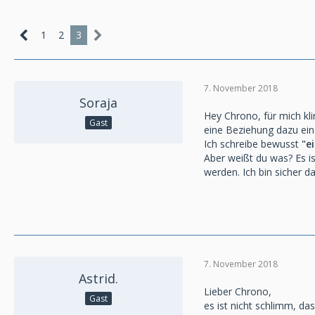
1
2
3
7. November 2018
Soraja
Hey Chrono, für mich kli
Gast
eine Beziehung dazu ein
Ich schreibe bewusst
"e
Aber weißt du was? Es is
werden. Ich bin sicher d
7. November 2018
Astrid.
Lieber Chrono,
Gast
es ist nicht schlimm, d