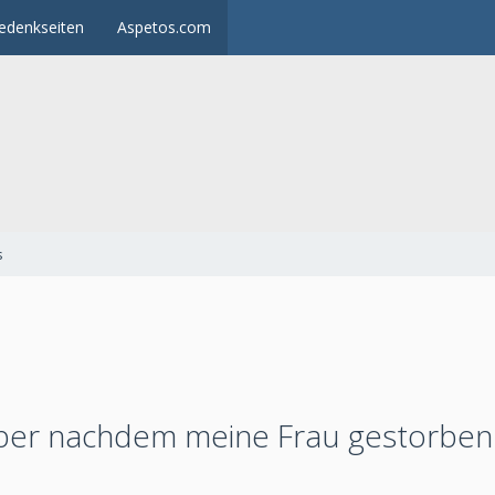
edenkseiten
Aspetos.com
s
über nachdem meine Frau gestorben i