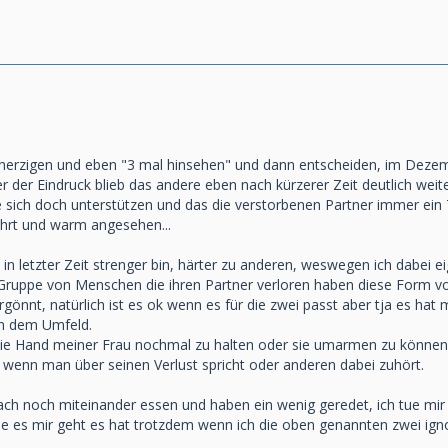
herzigen und eben "3 mal hinsehen" und dann entscheiden, im Dezembe
r der Eindruck blieb das andere eben nach kürzerer Zeit deutlich wei
 sich doch unterstützen und das die verstorbenen Partner immer ein T
ührt und warm angesehen...
 in letzter Zeit strenger bin, härter zu anderen, weswegen ich dabei 
er Gruppe von Menschen die ihren Partner verloren haben diese Form v
ergönnt, natürlich ist es ok wenn es für die zwei passt aber tja es hat
n dem Umfeld.
die Hand meiner Frau nochmal zu halten oder sie umarmen zu können a
 wenn man über seinen Verlust spricht oder anderen dabei zuhört.
ach noch miteinander essen und haben ein wenig geredet, ich tue mir
e es mir geht es hat trotzdem wenn ich die oben genannten zwei igno