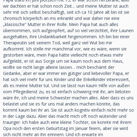
wir dachten er hat schon noch Zeit… und meine Mutter ist auch
sehr mit sich selbst beschäftigt, seit ich ca 10 Jahre alt bin ist sie
chronisch körperlich an ms erkrankt und war daher nie eine
„klassische“ Mutter in ihrer Rolle. Mein Papa hat auch alles
übernommen, sich aufgeopfert, auf so viel verzichtet, ihre Launen
ausgehalten, ihre Undankbarkeit hingenommen. Ich bin bei einer
Therapeutin seit seinem Tod, weil ganz viel Wut bei mir
aufkommt. Ich stelle mir manchmal vor, wie es wäre, wenn sie
gestorben wäre, mein Papa hätte vielleicht noch etwas mehr
aufgelebt, er ist aus Sorge um sie kaum noch aus dem Haus,
wollte sie nicht lange alleine lassen… mich beschämt der
Gedanke, aber er war immer ein gütiger und liebevoller Papa, er
hat sich viel mehr für uns Kinder und die Enkelkinder interessiert,
als es meine Mutter tut. Und sie lässt nun kaum Hilfe von außen
vom Pflegedienst zu, es ist einfach schwierig mit ihr, am liebsten
wäre ihr, ich und meine Schwester machen alles. Aber dass es uns
belastet und sie es für uns mal anders machen könnte, das
kommt kaum bei ihr an. Sie ist auch kognitiv einfach nicht mehr so
in der Lage dazu. Aber das macht mich oft noch wütender und
trauriger. Ich habe auch eine kleine Tochter, sie konnte mit ihrem
Opa noch den ersten Geburtstag im Januar feiern, aber sie wird
sich nicht mehr an ihn erinnern. Und ich erwarte im