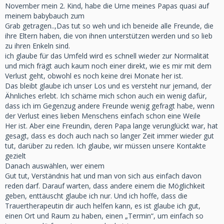
November mein 2. Kind, habe die Urne meines Papas quasi auf
meinem babybauch zum
Grab getragen..,Das tut so weh und ich beneide alle Freunde, die
ihre Eltern haben, die von ihnen unterstützen werden und so lieb
zu ihren Enkeln sind.
ich glaube für das Umfeld wird es schnell wieder zur Normalität
und mich frägt auch kaum noch einer direkt, wie es mir mit dem
Verlust geht, obwohl es noch keine drei Monate her ist.
Das bleibt glaube ich unser Los und es versteht nur jemand, der
Ähnliches erlebt. Ich schäme mich schon auch ein wenig dafür,
dass ich im Gegenzug andere Freunde wenig gefragt habe, wenn
der Verlust eines lieben Menschens einfach schon eine Weile
Her ist. Aber eine Freundin, deren Papa lange verunglückt war, hat
gesagt, dass es doch auch nach so langer Zeit immer wieder gut
tut, darüber zu reden. Ich glaube, wir müssen unsere Kontakte
gezielt
Danach auswählen, wer einem
Gut tut, Verständnis hat und man von sich aus einfach davon
reden darf. Darauf warten, dass andere einem die Möglichkeit
geben, enttäuscht glaube ich nur. Und ich hoffe, dass die
Trauertherapeutin dir auch helfen kann, es ist glaube ich gut,
einen Ort und Raum zu haben, einen „Termin“, um einfach so