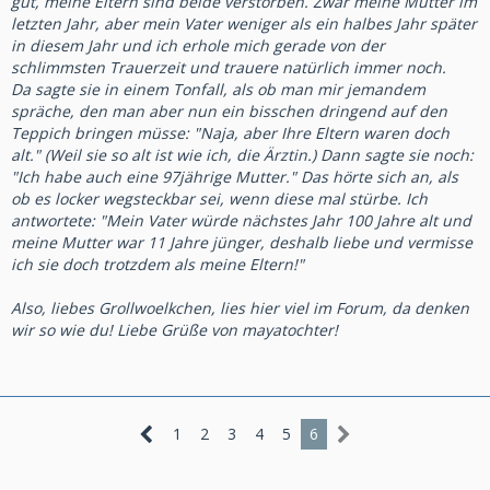
gut, meine Eltern sind beide verstorben. Zwar meine Mutter im
letzten Jahr, aber mein Vater weniger als ein halbes Jahr später
in diesem Jahr und ich erhole mich gerade von der
schlimmsten Trauerzeit und trauere natürlich immer noch.
Da sagte sie in einem Tonfall, als ob man mir jemandem
spräche, den man aber nun ein bisschen dringend auf den
Teppich bringen müsse: "Naja, aber Ihre Eltern waren doch
alt." (Weil sie so alt ist wie ich, die Ärztin.) Dann sagte sie noch:
"Ich habe auch eine 97jährige Mutter." Das hörte sich an, als
ob es locker wegsteckbar sei, wenn diese mal stürbe. Ich
antwortete: "Mein Vater würde nächstes Jahr 100 Jahre alt und
meine Mutter war 11 Jahre jünger, deshalb liebe und vermisse
ich sie doch trotzdem als meine Eltern!"
Also, liebes Grollwoelkchen, lies hier viel im Forum, da denken
wir so wie du! Liebe Grüße von mayatochter!
1
2
3
4
5
6