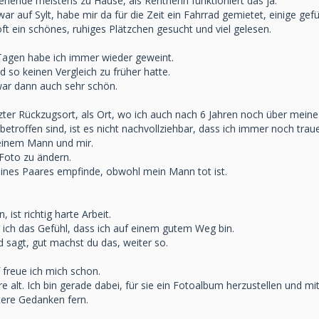
nende meistens zu Hause, als Rentnerin funktioniert das ja.
h war auf Sylt, habe mir da für die Zeit ein Fahrrad gemietet, einige 
t ein schönes, ruhiges Plätzchen gesucht und viel gelesen.
 Tagen habe ich immer wieder geweint.
 so keinen Vergleich zu früher hatte.
war dann auch sehr schön.
zter Rückzugsort, als Ort, wo ich auch nach 6 Jahren noch über mein
betroffen sind, ist es nicht nachvollziehbar, dass ich immer noch traue
einem Mann und mir.
 Foto zu ändern.
 eines Paares empfinde, obwohl mein Mann tot ist.
ist richtig harte Arbeit.
 ich das Gefühl, dass ich auf einem gutem Weg bin.
 sagt, gut machst du das, weiter so.
 freue ich mich schon.
e alt. Ich bin gerade dabei, für sie ein Fotoalbum herzustellen und m
tere Gedanken fern.