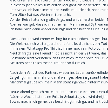
Also unternehme ich viel unter der Woche und bleibe am Woche
In diesem Jahr bin ich zum ersten Mal ganz alleine verreist. Ic
unterwegs. Ich hatte immer den Kindle im Rucksack, habe mir of
Zum Glück hat das Wetter mitgemacht.
Vor der Reise hatte ich große Angst und an den ersten beiden
Aber es war gut, dass ich mit meinem Mann nie auf Sylt war und
Ich habe mich dann wieder beruhigt und der Rest des Urlaubs 
Dieses Forum wird immer wichtig für mich bleiben, als geschüt
Die Welt hat sich weitergedreht und für alle, die nicht vom Tod 
In meinem Whatsapp Profilbild ist immer noch ein Foto von m
Neulich fragte eine Freundin, ob es nicht an der Zeit wäre, das
Sie konnte nicht verstehen, dass ich mich immer noch als Teil
Meistens behalte ich meine Trauer also für mich.
Nach dem Verlust des Partners wieder ins Leben zurückzufinden, 
Es gelingt mir mal mehr und mal weniger, aber insgesamt habe
Manchmal glaube ich, mein Mann steht irgendwo hinter mir und
Heute Abend gehe ich mit einer Freundin in ein Konzert. Darauf
Nächste Woche hat meine Enkelin Geburtstag, sie wird drei Jahr
Sowas mache ich gerne, das beschäftigt mich gut und hält düs