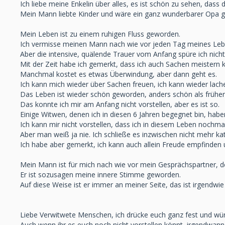
Ich liebe meine Enkelin über alles, es ist schön zu sehen, dass
Mein Mann liebte Kinder und wäre ein ganz wunderbarer Opa g
Mein Leben ist zu einem ruhigen Fluss geworden.
Ich vermisse meinen Mann nach wie vor jeden Tag meines Leb
Aber die intensive, quälende Trauer vom Anfang spüre ich nich
Mit der Zeit habe ich gemerkt, dass ich auch Sachen meistern k
Manchmal kostet es etwas Überwindung, aber dann geht es.
Ich kann mich wieder über Sachen freuen, ich kann wieder lach
Das Leben ist wieder schön geworden, anders schön als früher
Das konnte ich mir am Anfang nicht vorstellen, aber es ist so.
Einige Witwen, denen ich in diesen 6 Jahren begegnet bin, hab
Ich kann mir nicht vorstellen, dass ich in diesem Leben noch
Aber man weiß ja nie. Ich schließe es inzwischen nicht mehr ka
Ich habe aber gemerkt, ich kann auch allein Freude empfinden u
Mein Mann ist für mich nach wie vor mein Gesprächspartner, de
Er ist sozusagen meine innere Stimme geworden.
Auf diese Weise ist er immer an meiner Seite, das ist irgendwie 
Liebe Verwitwete Menschen, ich drücke euch ganz fest und wün
Auch wenn ihr es euch noch nicht vorstellen könnt, irgendwann h