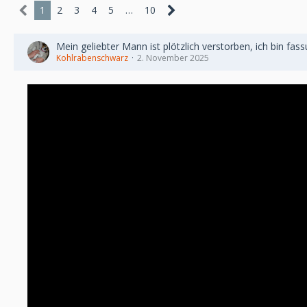
1
2
3
4
5
…
10
Mein geliebter Mann ist plötzlich verstorben, ich bin fas
Kohlrabenschwarz
2. November 2025