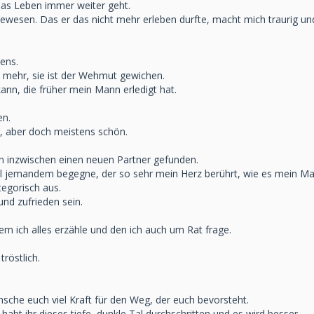
 das Leben immer weiter geht.
ewesen. Das er das nicht mehr erleben durfte, macht mich traurig u
ens.
t mehr, sie ist der Wehmut gewichen.
ann, die früher mein Mann erledigt hat.
en.
, aber doch meistens schön.
en inzwischen einen neuen Partner gefunden.
mal jemandem begegne, der so sehr mein Herz berührt, wie es mein Ma
tegorisch aus.
nd zufrieden sein.
m ich alles erzähle und den ich auch um Rat frage.
tröstlich.
sche euch viel Kraft für den Weg, der euch bevorsteht.
abt ihr dieses tiefe, dunkle Tal durchschritten und es wird besser.