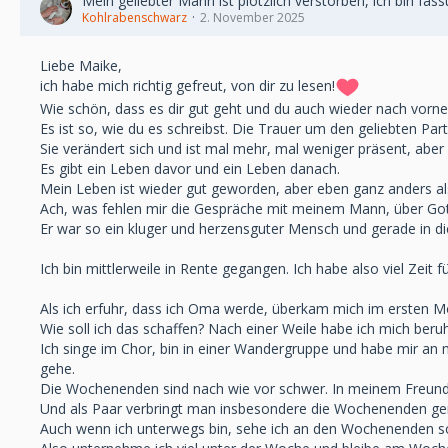
Mein geliebter Mann ist plötzlich verstorben, ich bin fas
Kohlrabenschwarz
2. November 2025
Liebe Maike,
ich habe mich richtig gefreut, von dir zu lesen!
Wie schön, dass es dir gut geht und du auch wieder nach vorn
Es ist so, wie du es schreibst. Die Trauer um den geliebten Par
Sie verändert sich und ist mal mehr, mal weniger präsent, aber
Es gibt ein Leben davor und ein Leben danach.
Mein Leben ist wieder gut geworden, aber eben ganz anders als
Ach, was fehlen mir die Gespräche mit meinem Mann, über Gott
Er war so ein kluger und herzensguter Mensch und gerade in d
Ich bin mittlerweile in Rente gegangen. Ich habe also viel Zeit 
Als ich erfuhr, dass ich Oma werde, überkam mich im ersten M
Wie soll ich das schaffen? Nach einer Weile habe ich mich beru
Ich singe im Chor, bin in einer Wandergruppe und habe mir a
gehe.
Die Wochenenden sind nach wie vor schwer. In meinem Freundes
Und als Paar verbringt man insbesondere die Wochenenden g
Auch wenn ich unterwegs bin, sehe ich an den Wochenenden so