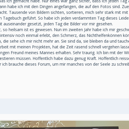
s ich gemacht habe. Nur eines war ganz sicher, dass ich jeden Tag 
ann habe ich mit den Dingen angefangen, die auf den Fotos sind. Zue
ht. Tausende von Bildern sichten, sortieren, mich sehr stark mit mi
 Tagebuch geführt. So habe ich jeden verdammten Tag dieses Leidens
 auseinander gesetzt, jeden Tag die Bilder vor mir gesehen.
r, so heilsam ist es gewesen. Nun im zweiten Jahr habe ich mir gesch
intensiv noch einmal erlebt, den Schmerz, das Nichthelfenkönnen körp
die sehe ich mir nicht mehr an. Sie sind da, sie bleiben da und tauch
beit mit meinen Projekten, hat die Zeit rasend schnell vergehen lasse
gen Freund meines Mannes erhalten. Sehr traurig. Ich bin mit der Wi
vestieren müssen. Hoffentlich habe dazu genug Kraft. Hoffentlich reis
 aber ich brauche dieses Forum, um mir manches von der Seele zu schre