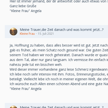
Hier ist immer jemand, der dir antwortet oder auch etwas von si
Ganz liebe Grüße
"Kleine Frau" Angela
Meine Trauer,die Zeit danach und was kommt jetzt...?
Kleine Frau
15. Juli 2021
Ja, Hoffnung zu haben, dass alles besser wird ist gut. Jetzt nac
gab es früher, als mein Schatz noch gesund war. Die guten Ze
seinem Tod haben wir noch geheiratet. Danach wurde er quasi
aus dem Tal, aber nur ganz langsam. Ich vermisse ihn einfach
nahezu jede tut ein bisschen weh.
Wird dieser immer vorhandene ganz leise Schmerz irgendwann 
Ich lebe noch sehr intensiv mit ihm. Fotos, Erinnerungsstücke, 
beteiligt. Vielleicht lebe ich noch in meiner eigenen Welt, die oh
Ich wünsche euch Allen einen schönen Abend und eine gute Na
"Kleine Frau" Angela
Meine Trauer,die Zeit danach und was kommt jetzt...?