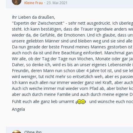
Kleine Frau
23. Mai 2021
Ihr Lieben da draußen,
"Expertin der Zwischenzeit" - sehr nett ausgedrückt. Ich überl
steht. Ich kann bestätigen, dass die Trauer irgendwie anders w
wieder da, die Gefühle, die Emotionen. Und ich glaube, dass uns
unsere geliebten Männer sind und bleiben weg und sie sind alle
Da nun gerade der beste Freund meines Mannes gestorben ist un
auch noch da ist und ihre Beachtung einfordert. Manchmal ganz
Wir alle, ob der Tag der Tage nun Wochen, Monate oder gar Jah
Daher, so denke ich, wird es bis an unser eigenes Lebensende 
Freundin, deren Mann nun schon über 4 Jahre tot ist, und sie l
wird weniger, tut nicht mehr so entsetzlich weh, aber es passi
Ich kann euch allen nur immer wieder ganz viel Kraft, aber auch
Auch ich weiche immer mal wieder vom Pfad ab, aber bisher ko
aber auch durch meine Familie und auch durch meine eigene Dis
Fühlt euch alle ganz lieb umarmt
und wünsche euch noc
Angela
Ohne ihn