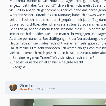
Manchmal konnte ich am Ende des Tages nicht genau sagen, wa
angezündet habe. Aber sonst? Ich weiß es nicht mehr. Später d
viel Zeit in Anspruch genommen. Aber ich habe das gerne gemac
Während seiner Erkrankung (10 Monate) habe ich sowas wie ein
seinem Tod. Ich habe mich damit gequält, mich jeden Tag damit
Es war so furchtbar, aber ich musste es tun. So schlimm es wa
Behalten ja, aber nie mehr lesen. Ich habe diese 10 Monate so 
immer noch die Bilder. Die kann man nicht weglegen und sagen, 
Aber die permanente Beschäftigung mit der Verarbeitung, die Ar
Heute habe ich die Todesnachricht von einem sehr guten und en
Da ist meine Hilfe sehr vonnöten. Ich werde einiges von mir in
Vielleicht ziehe ich mich jetzt hier ein bisschen zurück, oder
mit meiner eigenen Trauer? Wird sie wieder schlimmer?
Zunächst wünsche ich allen hier eine gute Nacht.
LG Angela
Ohne ihn
Kleine Frau
21. April 2021