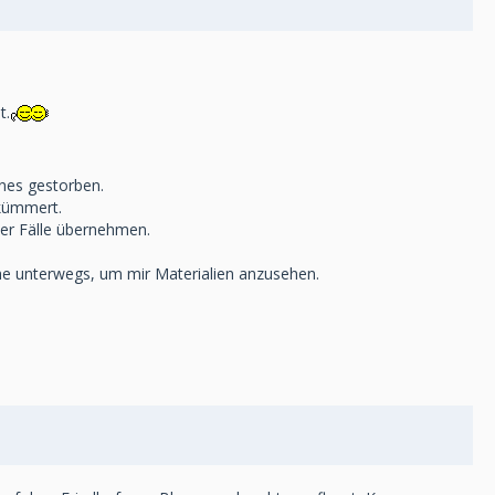
t.
nes gestorben.
 kümmert.
der Fälle übernehmen.
e unterwegs, um mir Materialien anzusehen.