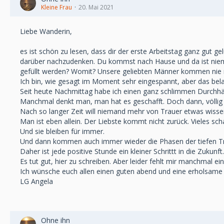
Kleine Frau
20. Mai 2021
Liebe Wanderin,
es ist schön zu lesen, dass dir der erste Arbeitstag ganz gut ge
darüber nachzudenken. Du kommst nach Hause und da ist nieman
gefüllt werden? Womit? Unsere geliebten Männer kommen nie meh
Ich bin, wie gesagt im Moment sehr eingespannt, aber das bela
Seit heute Nachmittag habe ich einen ganz schlimmen Durchhäng
Manchmal denkt man, man hat es geschafft. Doch dann, völlig une
Nach so langer Zeit will niemand mehr von Trauer etwas wisse
Man ist eben allein. Der Liebste kommt nicht zurück. Vieles sch
Und sie bleiben für immer.
Und dann kommen auch immer wieder die Phasen der tiefen Trauer
Daher ist jede positive Stunde ein kleiner Schrittt in die Zukunf
Es tut gut, hier zu schreiben. Aber leider fehlt mir manchmal ein
Ich wünsche euch allen einen guten abend und eine erholsame
LG Angela
Ohne ihn