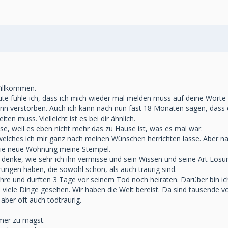
Willkommen.
eute fühle ich, dass ich mich wieder mal melden muss auf deine Worte 
ann verstorben. Auch ich kann nach nun fast 18 Monaten sagen, das
ten muss. Vielleicht ist es bei dir ähnlich.
e, weil es eben nicht mehr das zu Hause ist, was es mal war.
lches ich mir ganz nach meinen Wünschen herrichten lasse. Aber natüt
die neue Wohnung meine Stempel.
 denke, wie sehr ich ihn vermisse und sein Wissen und seine Art Lösu
nerungen haben, die sowohl schön, als auch traurig sind.
Jahre und durften 3 Tage vor seinem Tod noch heiraten. Darüber bin i
so viele Dinge gesehen. Wir haben die Welt bereist. Da sind tausende 
ber oft auch todtraurig.
mer zu magst.