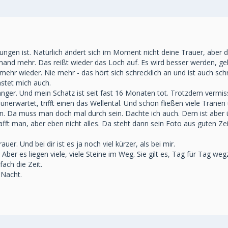
lungen ist. Natürlich ändert sich im Moment nicht deine Trauer, aber d
d mehr. Das reißt wieder das Loch auf. Es wird besser werden, geht
r wieder. Nie mehr - das hört sich schrecklich an und ist auch schr
stet mich auch.
er. Und mein Schatz ist seit fast 16 Monaten tot. Trotzdem vermisse
rwartet, trifft einen das Wellental. Und schon fließen viele Tränen u
n. Da muss man doch mal durch sein. Dachte ich auch. Dem ist aber ü
afft man, aber eben nicht alles. Da steht dann sein Foto aus guten Ze
. Und bei dir ist es ja noch viel kürzer, als bei mir.
t. Aber es liegen viele, viele Steine im Weg. Sie gilt es, Tag für Tag w
fach die Zeit.
 Nacht.