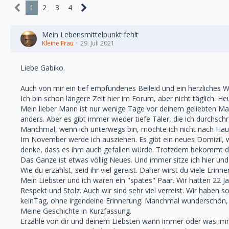
1
2
3
4
Mein Lebensmittelpunkt fehlt
Kleine Frau
29. Juli 2021
Liebe Gabiko.
Auch von mir ein tief empfundenes Beileid und ein herzliches 
Ich bin schon längere Zeit hier im Forum, aber nicht täglich. H
Mein lieber Mann ist nur wenige Tage vor deinem geliebten M
anders. Aber es gibt immer wieder tiefe Täler, die ich durchschrei
Manchmal, wenn ich unterwegs bin, möchte ich nicht nach Haus
Im November werde ich ausziehen. Es gibt ein neues Domizil, we
denke, dass es ihm auch gefallen würde. Trotzdem bekommt 
Das Ganze ist etwas völlig Neues. Und immer sitze ich hier und
Wie du erzählst, seid ihr viel gereist. Daher wirst du viele Erin
Mein Liebster und ich waren ein "spätes" Paar. Wir hatten 22 
Respekt und Stolz. Auch wir sind sehr viel verreist. Wir haben 
keinTag, ohne irgendeine Erinnerung. Manchmal wunderschön, a
Meine Geschichte in Kurzfassung.
Erzähle von dir und deinem Liebsten wann immer oder was im