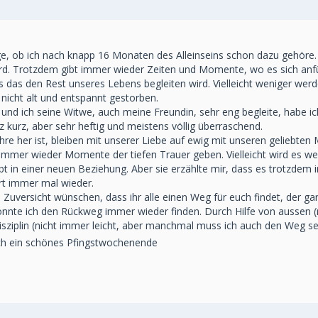
ege, ob ich nach knapp 16 Monaten des Alleinseins schon dazu gehöre.
ird. Trotzdem gibt immer wieder Zeiten und Momente, wo es sich anfühl
 das den Rest unseres Lebens begleiten wird. Vielleicht weniger werde
 nicht alt und entspannt gestorben.
d ich seine Witwe, auch meine Freundin, sehr eng begleite, habe ich
 kurz, aber sehr heftig und meistens völlig überraschend.
re her ist, bleiben mit unserer Liebe auf ewig mit unseren geliebte
immer wieder Momente der tiefen Trauer geben. Vielleicht wird es wen
ebt in einer neuen Beziehung. Aber sie erzählte mir, dass es trotzdem
ert immer mal wieder.
 Zuversicht wünschen, dass ihr alle einen Weg für euch findet, der gan
nnte ich den Rückweg immer wieder finden. Durch Hilfe von aussen (
ziplin (nicht immer leicht, aber manchmal muss ich auch den Weg selb
h ein schönes Pfingstwochenende