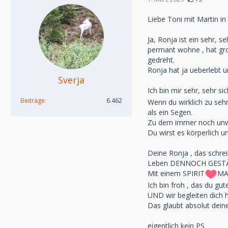
Liebe Toni mit Martin in
Ja, Ronja ist ein sehr, 
permant wohne , hat gro
gedreht.
Ronja hat ja ueberlebt u
Sverja
Ich bin mir sehr, sehr s
Beiträge
6.462
Wenn du wirklich zu sehr
als ein Segen.
Zu dem immer noch unwirk
Du wirst es körperlich u
Deine Ronja , das schre
Leben DENNOCH GEST
Mit einem SPIRIT
MA
Ich bin froh , das du gu
UND wir begleiten dich h
Das glaubt absolut dein
eigentlich kein PS