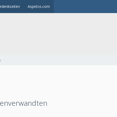
edenkseiten
Aspetos.com
s
elenverwandten