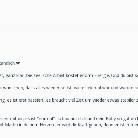
tändlich.💔
et, ganz klar. Die seelische Arbeit kostet enorm Energie. Und du bist 
r wünschen, dass alles wieder so ist, wie es einmal war und warum s
g, es ist erst passiert...es braucht viel Zeit um wieder etwas stabi
ert mit dir, es ist "normal"...schau auf dich und dein Baby so gut du k
t Martin in deinem Herzen...er wird dir Kraft geben, denn er ist immer 