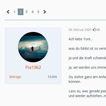
1
2
3
4
5
28. Februar 2025
+3
Ach liebe Toni...
was du fühlst ist so vers
Ja und die Kraft schwind
Pia1962
Ja, wir werden uns imme
Du stehst ganz am Anfan
Beiträge
10.416
können.
Lass zu, was gerade passi
und wieder aufstehen...mi