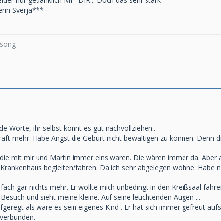
leider nur gedanklich MIT DIR... Doch das sehr stark
erin Sverja***
a song
de Worte, ihr selbst könnt es gut nachvollziehen..
raft mehr. Habe Angst die Geburt nicht bewältigen zu können. Denn di
 die mit mir und Martin immer eins waren. Die wären immer da. Aber 
rankenhaus begleiten/fahren. Da ich sehr abgelegen wohne. Habe nic
nfach gar nichts mehr. Er wollte mich unbedingt in den Kreißsaal fahr
Besuch und sieht meine kleine. Auf seine leuchtenden Augen ...
fgeregt als wäre es sein eigenes Kind . Er hat sich immer gefreut aufs
 verbunden.