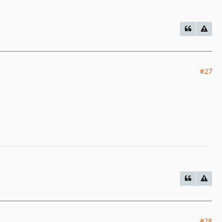
#27
#28