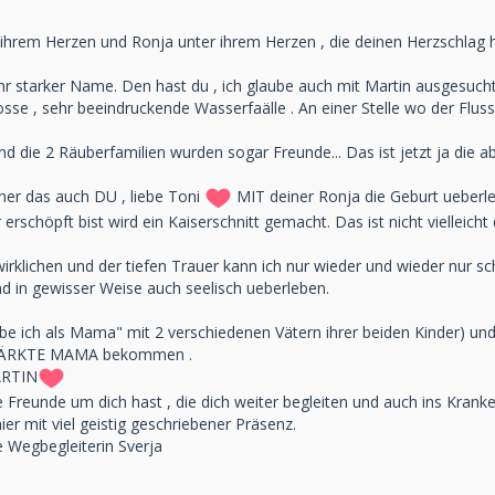
 ihrem Herzen und Ronja unter ihrem Herzen , die deinen Herzschlag h
sehr starker Name. Den hast du , ich glaube auch mit Martin ausgesuch
sse , sehr beeindruckende Wasserfaälle . An einer Stelle wo der Flu
nd die 2 Räuberfamilien wurden sogar Freunde... Das ist jetzt ja die a
icher das auch DU , liebe Toni
MIT deiner Ronja die Geburt ueberl
 erschöpft bist wird ein Kaiserschnitt gemacht. Das ist nicht vielleic
lichen und der tiefen Trauer kann ich nur wieder und wieder nur schr
nd in gewisser Weise auch seelisch ueberleben.
ibe ich als Mama" mit 2 verschiedenen Vätern ihrer beiden Kinder) un
ÄRKTE MAMA bekommen .
RTIN
te Freunde um dich hast , die dich weiter begleiten und auch ins Krank
ier mit viel geistig geschriebener Präsenz.
e Wegbegleiterin Sverja