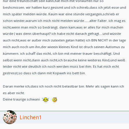
nur eine freundschaft sein kann,hat mich mit Vorwürfen nur so
beshcmissen. wir hatten kurz gesismt und ich schireb,dass ich jetzt esse und
mich später melden würde. Kaum war eine stunde vergangen,schrieb er
schon wieder,warum ich mich nicht melden würde......alter Falter. ich mag es
nicht,wenn man mich so bedrängt. dann kam,was er alles für mich machen
würde ( was denn überhaupt? ich habe nicht danach gefragt....und wüsste
auch nicht,was er außer mich zutexten getan hätte) ich BIN NICHT in der lage
mich auch noch um ihn,der wieein kleines Kind ist druch seinen Autismus zu
kümmern. ich schaff das nicht, ich bin mit meiner trauer beschäftigt. Und
selbst wenn nicht,dann auch nicht,ich brauche keine weiteres Kind,und weiß
leider nicht wie deutlich ich noch werden muss bei ihm. Es hat mich echt
gestresst,so dass ich dann mit Kopweh ins bett bin.
Daran merke ich,dass ich noch nicht belastbar bin. Mehr als sagen kann ich
es aber nicht.
Deine traurige schwani
Linchen1