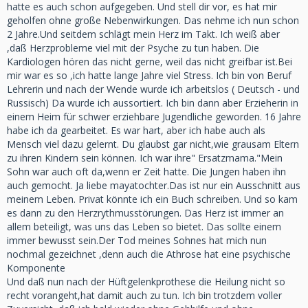
hatte es auch schon aufgegeben. Und stell dir vor, es hat mir
geholfen ohne große Nebenwirkungen. Das nehme ich nun schon
2 Jahre.Und seitdem schlägt mein Herz im Takt. Ich weiß aber
,daß Herzprobleme viel mit der Psyche zu tun haben. Die
Kardiologen hören das nicht gerne, weil das nicht greifbar ist.Bei
mir war es so ,ich hatte lange Jahre viel Stress. Ich bin von Beruf
Lehrerin und nach der Wende wurde ich arbeitslos ( Deutsch - und
Russisch) Da wurde ich aussortiert. Ich bin dann aber Erzieherin in
einem Heim für schwer erziehbare Jugendliche geworden. 16 Jahre
habe ich da gearbeitet. Es war hart, aber ich habe auch als
Mensch viel dazu gelernt. Du glaubst gar nicht,wie grausam Eltern
zu ihren Kindern sein können. Ich war ihre" Ersatzmama."Mein
Sohn war auch oft da,wenn er Zeit hatte. Die Jungen haben ihn
auch gemocht. Ja liebe mayatochter.Das ist nur ein Ausschnitt aus
meinem Leben. Privat könnte ich ein Buch schreiben. Und so kam
es dann zu den Herzrythmusstörungen. Das Herz ist immer an
allem beteiligt, was uns das Leben so bietet. Das sollte einem
immer bewusst sein.Der Tod meines Sohnes hat mich nun
nochmal gezeichnet ,denn auch die Athrose hat eine psychische
Komponente
Und daß nun nach der Hüftgelenkprothese die Heilung nicht so
recht vorangeht,hat damit auch zu tun. Ich bin trotzdem voller