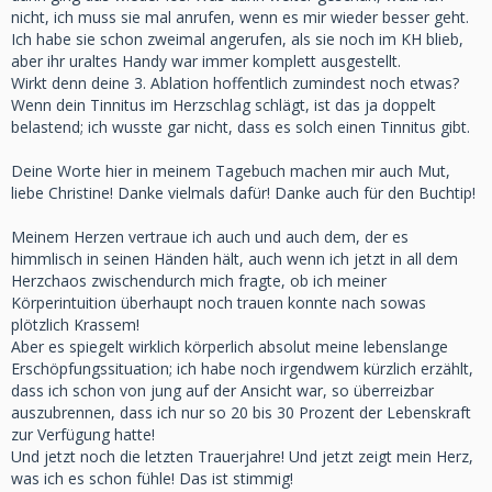
nicht, ich muss sie mal anrufen, wenn es mir wieder besser geht.
Ich habe sie schon zweimal angerufen, als sie noch im KH blieb,
aber ihr uraltes Handy war immer komplett ausgestellt.
Wirkt denn deine 3. Ablation hoffentlich zumindest noch etwas?
Wenn dein Tinnitus im Herzschlag schlägt, ist das ja doppelt
belastend; ich wusste gar nicht, dass es solch einen Tinnitus gibt.
Deine Worte hier in meinem Tagebuch machen mir auch Mut,
liebe Christine! Danke vielmals dafür! Danke auch für den Buchtip!
Meinem
Herzen vertraue ich auch und auch dem, der es
himmlisch in seinen Händen hält, auch wenn ich jetzt in all dem
Herzchaos zwischendurch mich fragte, ob ich meiner
Körperintuition überhaupt noch trauen konnte nach sowas
plötzlich Krassem!
Aber es spiegelt wirklich körperlich absolut meine lebenslange
Erschöpfungssituation; ich habe noch irgendwem kürzlich erzählt,
dass ich schon von jung auf der Ansicht war, so überreizbar
auszubrennen, dass ich nur so 20 bis 30 Prozent der Lebenskraft
zur Verfügung hatte!
Und jetzt noch die letzten Trauerjahre! Und jetzt zeigt mein Herz,
was ich es schon fühle! Das ist stimmig!