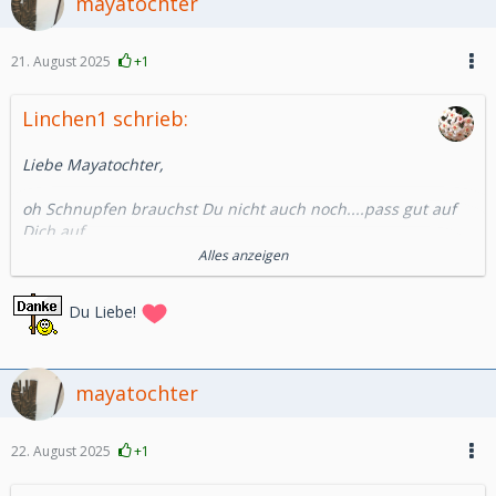
mayatochter
21. August 2025
+1
Linchen1 schrieb:
Liebe Mayatochter,
oh Schnupfen brauchst Du nicht auch noch....pass gut auf
Dich auf.
Alles anzeigen
Ansonsten ja schreibe einfach egal was es ist eine so heftige
Situation das muss raus.
Du Liebe!
Ich wünsche Dir und Deinem Mann viel Kraft.
Vlg. Linchen
mayatochter
22. August 2025
+1