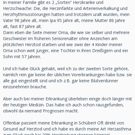
In meiner Familie gibt es 2 „Sorten“ Herzkranke und
Herzschwache: Die, die Herzinfarkte und Arterienverkalkung und
Herzrhythmusstörungen hatten und trotzdem uralt wurden, mein
Vater 98 Jahre alt, mein Ipa 95 Jahre alt, meine Mutter 86 Jahre
alt, fast 87 Jahre alt.
Dann eben die Seite meiner Oma, die wie sie selber und mehrere
Geschwister im früheren Seniorenalter ohne Anzeichen am
plötzlichen Herztod starben und wie zwei der 4 Kinder meiner
Oma schon weit jünger, eine Tochter in ihren Dreißigern und ein
Sohn mit 57 Jahren.
Und ich habe Glück gehabt, weil ich zu der zweiten Sorte gehöre,
nämlich rein gar keine der üblichen Vorerkrankungen habe bzw. sie
alle gut eingestellt sind und ich z.B. gar keine Blutverdünner
einzunehmen brauche.
Aber auch bei meiner Erkrankung überleben einige doch länger mit
der heutigen Medizin. Das habe ich auch schon rausgefunden,
obwohl da niemand Prognosen macht.
Offenbar passiert meine Erkrankung in Schüben! Oft direkt von
Gesund auf Herztod und ich habe es durch meine Art Herzasthma
zum Glück noch bei 20% Herzleistung stoppen können!