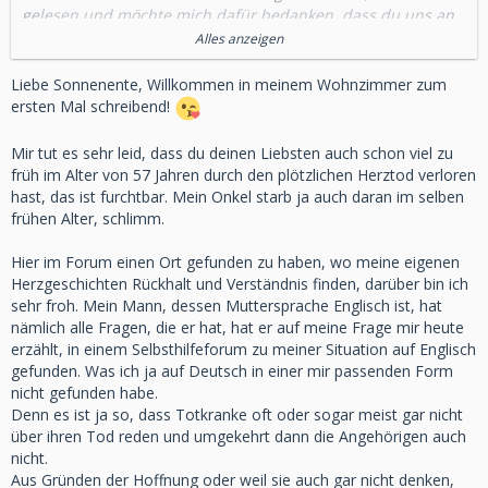
gelesen und möchte mich dafür bedanken, dass du uns an
all den Geschehnissen und auch allen Emotionen rund um
Alles anzeigen
dein Herz teilhaben lässt.
Mein Schatz starb auch am plötzlichen Herztod. Er war
Liebe Sonnenente, Willkommen in meinem Wohnzimmer zum
gerade 57 geworden, also auch viel zu früh. Unseres
ersten Mal schreibend!
Wissens nach kam das in seiner Familie nicht übermäßig
gehäuft vor, aber oftmals weiß man es ja nicht wirklich.
Mir tut es sehr leid, dass du deinen Liebsten auch schon viel zu
Aber egal ob es nun auf meinen Schatz zutrifft oder nicht,
früh im Alter von 57 Jahren durch den plötzlichen Herztod verloren
finde ich es gut und wichtig, wenn man dazu spricht. Vor
hast, das ist furchtbar. Mein Onkel starb ja auch daran im selben
allem, wenn es nicht retrospektiv über einen Verstorbenen,
frühen Alter, schlimm.
sondern aus der eigenen Perspektive ist. Der Umgang mit
der Situation, was in einem vorgeht, welche Rolle das
Hier im Forum einen Ort gefunden zu haben, wo meine eigenen
Umfeld spielt und / oder einnimmt.
Herzgeschichten Rückhalt und Verständnis finden, darüber bin ich
sehr froh. Mein Mann, dessen Muttersprache Englisch ist, hat
Ich finde, das macht Mut. Generell macht das Mut, mit
nämlich alle Fragen, die er hat, hat er auf meine Frage mir heute
schwierigen Situationen umzugehen. Ich könnte mir
erzählt, in einem Selbsthilfeforum zu meiner Situation auf Englisch
vorstellen, dass es genug Leute gibt, die erst mal wie
gefunden. Was ich ja auf Deutsch in einer mir passenden Form
gelähmt sind.
nicht gefunden habe.
Auch wenn man jemand ist, der sich stellt - manchmal
Denn es ist ja so, dass Totkranke oft oder sogar meist gar nicht
würde man sich wünschen, dass es irgendetwas gibt, das
über ihren Tod reden und umgekehrt dann die Angehörigen auch
einem einen sanften Schubs gibt, das einem hilft, eben
nicht.
nicht Vogel-Strauß zu spielen.
Aus Gründen der Hoffnung oder weil sie auch gar nicht denken,