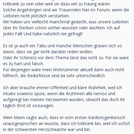
Und solche offenen und vor allem echte und im wahrsten
totkrank zu sein oder weil sie dazu viel zu traurig wären.
und so vielfältigem Sinne direkt aus dem Herzen
Solche Angehörigen sind wir Trauernden hier im Forum, wenn die
kommenden Beiträge wie deine könnten bestimmt einigen
Liebsten nicht plötzlich verstarben.
helfen.
Wir haben uns vielleicht manchmal gedacht, was unsere Liebsten
Es wundert mich in dem Zusammenhang sehr, dass es kein
über ihr Sterben schon vorher wussten oder dachten. Ich auf
entsprechendes "Angebot" gibt. Also auch tatsächlich als
jeden Fall! Und habe natürlich nie gefragt!
"alltagstaugliches" Angebot.
Hast du einmal überlegt, so etwas ins Leben zu rufen?
Es ist ja auch ein Tabu und manche Menschen grauen sich so
Ein Forum dazu aufzusetzen, oder vielleicht erst mal eine
davor, dass sie gar nicht darüber reden wollen.
Gruppe in einem sozialen Netzwerk?
Oder ihr Schmerz vor dem Thema lässt das nicht zu. Für sie wäre
Ich könnte mir vorstellen, dass es nicht wenige gibt, die sich
es zu hart und falsch.
in deiner Situation wiedererkennen und das Angebot
Für diejenigen wäre mein Wohnzimmer aktuell dann auch nicht
annehmen würden.
hilfreich, die Bedürfnisse sind da sehr unterschiedlich.
Aber ich finde es auch gut, dass du dennoch auch das
Ich aber brauche immer Offenheit und klare Wahrheit, weil ich
Broken Heart Syndrom noch im Hinterkopf hast. Wer weiß
intuitiv sowieso spüre, wenn die ÄrztInnen alle nervös und
schon, wie das alles ineinander greift. Es muss dem
aufgeregt bei meinen Herzwerten wurden, obwohl das doch ihr
wissenschaftlich-medizinischem ja nicht widersprechen. Im
täglich Brot ist sozusagen.
Gegenteil. Aber es ist eben doch auch klar, dass das Herz
mehr ist, als einfach nur eine "Pumpe".
Mein Mann sagte auch, dass er vom ersten Kardiologenbesuch
Wer wüsste das besser, als wir ...
unausgesprochen an wusste, dass ich totkrank bin, weil ich sofort
in der schwersten Herzschwäche war und bin.
Das finde ich wunderschön irgendwie. "Die sphärische