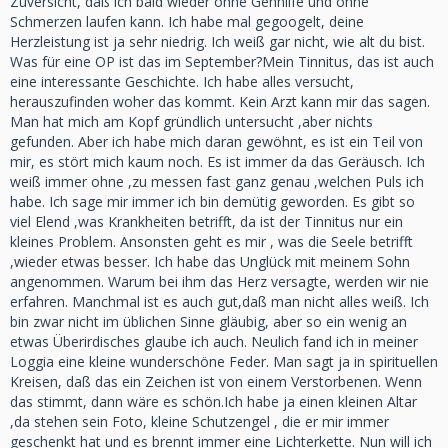
Zuversicht, daß ich bald wieder ohne Gehhilfe und ohne
Schmerzen laufen kann. Ich habe mal gegoogelt, deine
Herzleistung ist ja sehr niedrig. Ich weiß gar nicht, wie alt du bist.
Was für eine OP ist das im September?Mein Tinnitus, das ist auch
eine interessante Geschichte. Ich habe alles versucht,
herauszufinden woher das kommt. Kein Arzt kann mir das sagen.
Man hat mich am Kopf gründlich untersucht ,aber nichts
gefunden. Aber ich habe mich daran gewöhnt, es ist ein Teil von
mir, es stört mich kaum noch. Es ist immer da das Geräusch. Ich
weiß immer ohne ,zu messen fast ganz genau ,welchen Puls ich
habe. Ich sage mir immer ich bin demütig geworden. Es gibt so
viel Elend ,was Krankheiten betrifft, da ist der Tinnitus nur ein
kleines Problem. Ansonsten geht es mir , was die Seele betrifft
,wieder etwas besser. Ich habe das Unglück mit meinem Sohn
angenommen. Warum bei ihm das Herz versagte, werden wir nie
erfahren. Manchmal ist es auch gut,daß man nicht alles weiß. Ich
bin zwar nicht im üblichen Sinne gläubig, aber so ein wenig an
etwas Überirdisches glaube ich auch. Neulich fand ich in meiner
Loggia eine kleine wunderschöne Feder. Man sagt ja in spirituellen
Kreisen, daß das ein Zeichen ist von einem Verstorbenen. Wenn
das stimmt, dann wäre es schön.Ich habe ja einen kleinen Altar
,da stehen sein Foto, kleine Schutzengel , die er mir immer
geschenkt hat und es brennt immer eine Lichterkette. Nun will ich