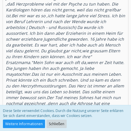
,daß Herzprobleme viel mit der Psyche zu tun haben. Die
Kardiologen hören das nicht gerne, weil das nicht greifbar
ist.Bei mir war es so ,ich hatte lange Jahre viel Stress. Ich bin
von Beruf Lehrerin und nach der Wende wurde ich
arbeitslos ( Deutsch - und Russisch) Da wurde ich
aussortiert. Ich bin dann aber Erzieherin in einem Heim für
schwer erziehbare Jugendliche geworden. 16 Jahre habe ich
da gearbeitet. Es war hart, aber ich habe auch als Mensch
viel dazu gelernt. Du glaubst gar nicht,wie grausam Eltern
zu ihren Kindern sein können. Ich war ihre"
Ersatzmama."Mein Sohn war auch oft da,wenn er Zeit hatte.
Die Jungen haben ihn auch gemocht. Ja liebe
mayatochter.Das ist nur ein Ausschnitt aus meinem Leben.
Privat könnte ich ein Buch schreiben. Und so kam es dann
zu den Herzrythmusstörungen. Das Herz ist immer an allem
beteiligt, was uns das Leben so bietet. Das sollte einem
immer bewusst sein.Der Tod meines Sohnes hat mich nun
nochmal gezeichnet ,denn auch die Athrose hat eine
psychische Komponente
Diese Seite verwendet Cookies. Durch die Nutzung unserer Seite erklären
Und daß nun nach der Hüftgelenkprothese die Heilung
Sie sich damit einverstanden, dass wir Cookies setzen.
nicht so recht vorangeht,hat damit auch zu tun. Ich bin
Weitere Informationen
Schließen
trotzdem voller Zuversicht, daß ich bald wieder ohne