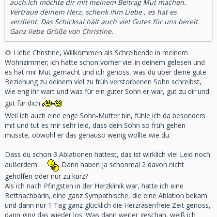
auch.Ich möchte dir mit meinem Beitrag Mut machen.
Vertraue deinem Herz, schenk ihm Liebe , es hat es
verdient. Das Schicksal hält auch viel Gutes für uns bereit.
Ganz liebe Grüße von Christine.
🌻 Liebe Christine, Willkommen als Schreibende in meinem
Wohnzimmer; ich hatte schon vorher viel in deinem gelesen und
es hat mir Mut gemacht und ich genoss, was du über deine gute
Beziehung zu deinem viel zu früh verstorbenen Sohn schreibst,
wie eng ihr wart und was für ein guter Sohn er war, gut zu dir und
gut für dich.
Weil ich auch eine enge Sohn-Mutter bin, fühle ich da besonders
mit und tut es mir sehr leid, dass dein Sohn so früh gehen
musste, obwohl er das genauso wenig wollte wie du.
Dass du schon 3 Ablationen hattest, das ist wirklich viel Leid noch
außerdem.
Dann haben ja schonmal 2 davon nicht
geholfen oder nur zu kurz?
Als ich nach Pfingsten in der Herzklinik war, hatte ich eine
Bettnachbarin, eine ganz Sympathische, die eine Ablation bekam
und dann nur 1 Tag ganz glücklich die Herzrasenfreie Zeit genoss,
dann ging das wieder los. Was dann weiter geschah, weiß ich