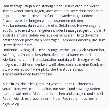
Traumleichtigkeit zwischen Himmel und Erde" ...
Darum trage ich ja auch ständig einen Defibrillator und werde
ich wünsche dir ganz, ganz viele solcher Nächte und vor
immer weiter einen tragen, aber wenn der Herzschrittmacher ab
allem dieses Aufwachen "friedlich und leicht im Herzen" ✨
September meine Herzpumpfunktion wieder in gesündere
💖
Prozentbereiche bringen würde zusammen mit den
Medikamenten, dann wäre die eine Gefahr des Herzversagens
aus Schwäche schonmal gebannt oder hinausgezögert und damit
auch die andere Gefahr des aus der schweren Herzschwäche
entstehenden plötzlichen bösartigen Kammerflimmerns, das zum
Herzstillstand führt.
Hoffentlich gelingt die Herzleistungs-Verbesserung ab September,
wofür gute Chancen bestehen, denn sonst käme es zu Themen
wie Kunstherz und Transplantation und da will ich sogar wirklich
möglichst nicht dran denken, weiß aber, dass es meine Krankheit
ist, woraus sowohl viele plötzliche Herztode als auch
Transplantationen bekannt sind.
Mir hilft es, das alles genau zu wissen und mit Schreiben zu
verarbeiten, weil ich ja beachte, nur soviel und sowenig Reden
darüber wie meine Männer es brauchen und ertragen und soviel
Reden wie ich es brauche nur mit den Fachleuten, u.a. meiner
Psychologin.