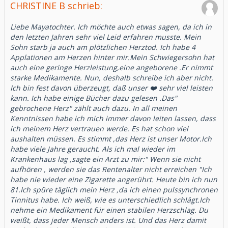
CHRISTINE B schrieb:
Liebe Mayatochter. Ich möchte auch etwas sagen, da ich in
den letzten Jahren sehr viel Leid erfahren musste. Mein
Sohn starb ja auch am plötzlichen Herztod. Ich habe 4
Applationen am Herzen hinter mir.Mein Schwiegersohn hat
auch eine geringe Herzleistung,eine angeborene .Er nimmt
starke Medikamente. Nun, deshalb schreibe ich aber nicht.
Ich bin fest davon überzeugt, daß unser ❤️ sehr viel leisten
kann. Ich habe einige Bücher dazu gelesen .Das"
gebrochene Herz" zählt auch dazu. In all meinen
Kenntnissen habe ich mich immer davon leiten lassen, dass
ich meinem Herz vertrauen werde. Es hat schon viel
aushalten müssen. Es stimmt ,das Herz ist unser Motor.Ich
habe viele Jahre geraucht. Als ich mal wieder im
Krankenhaus lag ,sagte ein Arzt zu mir:" Wenn sie nicht
aufhören , werden sie das Rentenalter nicht erreichen "Ich
habe nie wieder eine Zigarette angerührt. Heute bin ich nun
81.Ich spüre täglich mein Herz ,da ich einen pulssynchronen
Tinnitus habe. Ich weiß, wie es unterschiedlich schlägt.Ich
nehme ein Medikament für einen stabilen Herzschlag. Du
weißt, dass jeder Mensch anders ist. Und das Herz damit