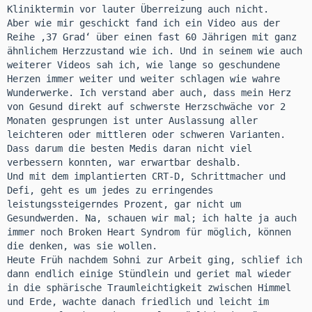
Kliniktermin vor lauter Überreizung auch nicht.
Aber wie mir geschickt fand ich ein Video aus der
Reihe ‚37 Grad‘ über einen fast 60 Jährigen mit ganz
ähnlichem Herzzustand wie ich. Und in seinem wie auch
weiterer Videos sah ich, wie lange so geschundene
Herzen immer weiter und weiter schlagen wie wahre
Wunderwerke. Ich verstand aber auch, dass mein Herz
von Gesund direkt auf schwerste Herzschwäche vor 2
Monaten gesprungen ist unter Auslassung aller
leichteren oder mittleren oder schweren Varianten.
Dass darum die besten Medis daran nicht viel
verbessern konnten, war erwartbar deshalb.
Und mit dem implantierten CRT-D, Schrittmacher und
Defi, geht es um jedes zu erringendes
leistungssteigerndes Prozent, gar nicht um
Gesundwerden. Na, schauen wir mal; ich halte ja auch
immer noch Broken Heart Syndrom für möglich, können
die denken, was sie wollen.
Heute Früh nachdem Sohni zur Arbeit ging, schlief ich
dann endlich einige Stündlein und geriet mal wieder
in die sphärische Traumleichtigkeit zwischen Himmel
und Erde, wachte danach friedlich und leicht im