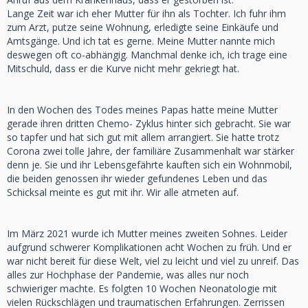
Lange Zeit war ich eher Mutter für ihn als Tochter. Ich fuhr ihm
zum Arzt, putze seine Wohnung, erledigte seine Einkäufe und
Amtsgänge. Und ich tat es gerne. Meine Mutter nannte mich
deswegen oft co-abhängig. Manchmal denke ich, ich trage eine
Mitschuld, dass er die Kurve nicht mehr gekriegt hat.
In den Wochen des Todes meines Papas hatte meine Mutter
gerade ihren dritten Chemo- Zyklus hinter sich gebracht. Sie war
so tapfer und hat sich gut mit allem arrangiert. Sie hatte trotz
Corona zwei tolle Jahre, der familiäre Zusammenhalt war stärker
denn je. Sie und ihr Lebensgefährte kauften sich ein Wohnmobil,
die beiden genossen ihr wieder gefundenes Leben und das
Schicksal meinte es gut mit ihr. Wir alle atmeten auf.
Im März 2021 wurde ich Mutter meines zweiten Sohnes. Leider
aufgrund schwerer Komplikationen acht Wochen zu früh. Und er
war nicht bereit für diese Welt, viel zu leicht und viel zu unreif. Das
alles zur Hochphase der Pandemie, was alles nur noch
schwieriger machte. Es folgten 10 Wochen Neonatologie mit
vielen Rückschlägen und traumatischen Erfahrungen. Zerrissen