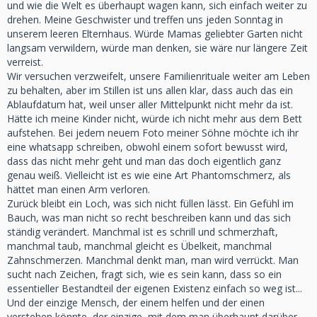
und wie die Welt es überhaupt wagen kann, sich einfach weiter zu
drehen. Meine Geschwister und treffen uns jeden Sonntag in
unserem leeren Elternhaus. Würde Mamas geliebter Garten nicht
langsam verwildern, würde man denken, sie wäre nur längere Zeit
verreist.
Wir versuchen verzweifelt, unsere Familienrituale weiter am Leben
zu behalten, aber im Stillen ist uns allen klar, dass auch das ein
Ablaufdatum hat, weil unser aller Mittelpunkt nicht mehr da ist.
Hätte ich meine Kinder nicht, würde ich nicht mehr aus dem Bett
aufstehen. Bei jedem neuem Foto meiner Söhne möchte ich ihr
eine whatsapp schreiben, obwohl einem sofort bewusst wird,
dass das nicht mehr geht und man das doch eigentlich ganz
genau weiß. Vielleicht ist es wie eine Art Phantomschmerz, als
hättet man einen Arm verloren.
Zurück bleibt ein Loch, was sich nicht füllen lässt. Ein Gefühl im
Bauch, was man nicht so recht beschreiben kann und das sich
ständig verändert. Manchmal ist es schrill und schmerzhaft,
manchmal taub, manchmal gleicht es Übelkeit, manchmal
Zahnschmerzen. Manchmal denkt man, man wird verrückt. Man
sucht nach Zeichen, fragt sich, wie es sein kann, dass so ein
essentieller Bestandteil der eigenen Existenz einfach so weg ist...
Und der einzige Mensch, der einem helfen und der einen
verstehen könnte, der einzige, mit dem man überhaupt darüber