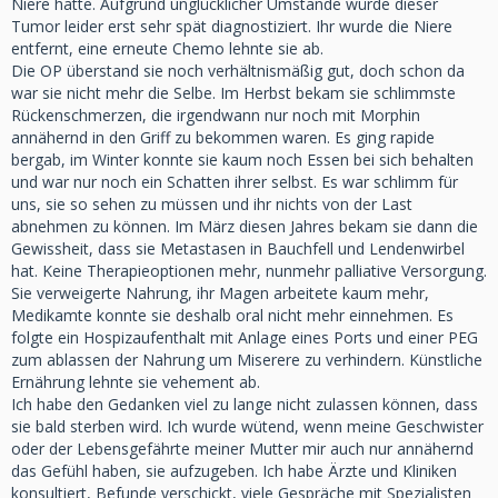
Niere hatte. Aufgrund unglücklicher Umstände würde dieser
Tumor leider erst sehr spät diagnostiziert. Ihr wurde die Niere
entfernt, eine erneute Chemo lehnte sie ab.
Die OP überstand sie noch verhältnismäßig gut, doch schon da
war sie nicht mehr die Selbe. Im Herbst bekam sie schlimmste
Rückenschmerzen, die irgendwann nur noch mit Morphin
annähernd in den Griff zu bekommen waren. Es ging rapide
bergab, im Winter konnte sie kaum noch Essen bei sich behalten
und war nur noch ein Schatten ihrer selbst. Es war schlimm für
uns, sie so sehen zu müssen und ihr nichts von der Last
abnehmen zu können. Im März diesen Jahres bekam sie dann die
Gewissheit, dass sie Metastasen in Bauchfell und Lendenwirbel
hat. Keine Therapieoptionen mehr, nunmehr palliative Versorgung.
Sie verweigerte Nahrung, ihr Magen arbeitete kaum mehr,
Medikamte konnte sie deshalb oral nicht mehr einnehmen. Es
folgte ein Hospizaufenthalt mit Anlage eines Ports und einer PEG
zum ablassen der Nahrung um Miserere zu verhindern. Künstliche
Ernährung lehnte sie vehement ab.
Ich habe den Gedanken viel zu lange nicht zulassen können, dass
sie bald sterben wird. Ich wurde wütend, wenn meine Geschwister
oder der Lebensgefährte meiner Mutter mir auch nur annähernd
das Gefühl haben, sie aufzugeben. Ich habe Ärzte und Kliniken
konsultiert, Befunde verschickt, viele Gespräche mit Spezialisten