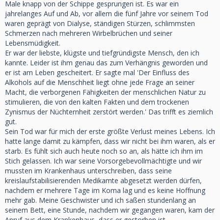
Male knapp von der Schippe gesprungen ist. Es war ein
jahrelanges Auf und Ab, vor allem die fünf Jahre vor seinem Tod
waren geprägt von Dialyse, ständigen Stürzen, schlimmsten
Schmerzen nach mehreren Wirbelbrüchen und seiner
Lebensmüdigkeit.
Er war der liebste, klügste und tiefgründigste Mensch, den ich
kannte. Leider ist ihm genau das zum Verhängnis geworden und
er ist am Leben gescheitert. Er sagte mal 'Der Einfluss des
Alkohols auf die Menschheit liegt ohne jede Frage an seiner
Macht, die verborgenen Fähigkeiten der menschlichen Natur zu
stimulieren, die von den kalten Fakten und dem trockenen
Zynismus der Nüchternheit zerstört werden.' Das trifft es ziemlich
gut.
Sein Tod war für mich der erste größte Verlust meines Lebens. Ich
hatte lange damit zu kämpfen, dass wir nicht bei ihm waren, als er
starb. Es fühlt sich auch heute noch so an, als hätte ich ihm im
Stich gelassen. Ich war seine Vorsorgebevollmächtigte und wir
mussten im Krankenhaus unterschreiben, dass seine
kreislaufstabilisierenden Medikamte abgesetzt werden dürfen,
nachdem er mehrere Tage im Koma lag und es keine Hoffnung
mehr gab. Meine Geschwister und ich saßen stundenlang an
seinem Bett, eine Stunde, nachdem wir gegangen waren, kam der
Anruf aus dem Krankenhaus, dass er gestorben ist.