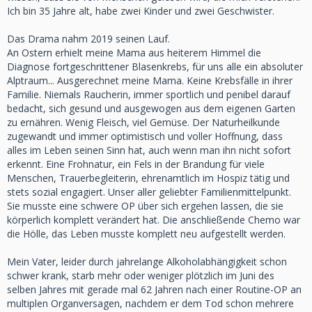
Ich bin 35 Jahre alt, habe zwei Kinder und zwei Geschwister.
Das Drama nahm 2019 seinen Lauf.
An Ostern erhielt meine Mama aus heiterem Himmel die
Diagnose fortgeschrittener Blasenkrebs, für uns alle ein absoluter
Alptraum... Ausgerechnet meine Mama. Keine Krebsfälle in ihrer
Familie. Niemals Raucherin, immer sportlich und penibel darauf
bedacht, sich gesund und ausgewogen aus dem eigenen Garten
zu ernähren. Wenig Fleisch, viel Gemüse. Der Naturheilkunde
zugewandt und immer optimistisch und voller Hoffnung, dass
alles im Leben seinen Sinn hat, auch wenn man ihn nicht sofort
erkennt. Eine Frohnatur, ein Fels in der Brandung für viele
Menschen, Trauerbegleiterin, ehrenamtlich im Hospiz tätig und
stets sozial engagiert. Unser aller geliebter Familienmittelpunkt.
Sie musste eine schwere OP über sich ergehen lassen, die sie
körperlich komplett verändert hat. Die anschließende Chemo war
die Hölle, das Leben musste komplett neu aufgestellt werden.
Mein Vater, leider durch jahrelange Alkoholabhängigkeit schon
schwer krank, starb mehr oder weniger plötzlich im Juni des
selben Jahres mit gerade mal 62 Jahren nach einer Routine-OP an
multiplen Organversagen, nachdem er dem Tod schon mehrere