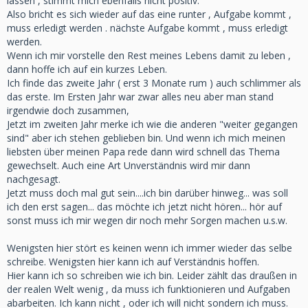
lassen , stimmt mich ebenfalls nicht positiv.
Also bricht es sich wieder auf das eine runter , Aufgabe kommt ,
muss erledigt werden . nächste Aufgabe kommt , muss erledigt
werden.
Wenn ich mir vorstelle den Rest meines Lebens damit zu leben ,
dann hoffe ich auf ein kurzes Leben.
Ich finde das zweite Jahr ( erst 3 Monate rum ) auch schlimmer als
das erste. Im Ersten Jahr war zwar alles neu aber man stand
irgendwie doch zusammen,
Jetzt im zweiten Jahr merke ich wie die anderen "weiter gegangen
sind" aber ich stehen geblieben bin. Und wenn ich mich meinen
liebsten über meinen Papa rede dann wird schnell das Thema
gewechselt. Auch eine Art Unverständnis wird mir dann
nachgesagt.
Jetzt muss doch mal gut sein....ich bin darüber hinweg... was soll
ich den erst sagen... das möchte ich jetzt nicht hören... hör auf
sonst muss ich mir wegen dir noch mehr Sorgen machen u.s.w.
Wenigsten hier stört es keinen wenn ich immer wieder das selbe
schreibe. Wenigsten hier kann ich auf Verständnis hoffen.
Hier kann ich so schreiben wie ich bin. Leider zählt das draußen in
der realen Welt wenig , da muss ich funktionieren und Aufgaben
abarbeiten. Ich kann nicht , oder ich will nicht sondern ich muss.