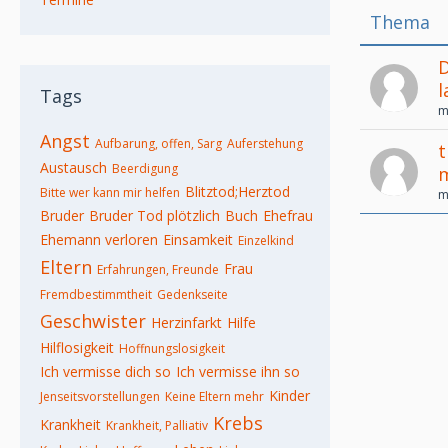
Thema
D
l
Tags
m
Angst
Aufbarung, offen, Sarg
Auferstehung
t
Austausch
Beerdigung
m
Blitztod;Herztod
Bitte wer kann mir helfen
m
Bruder
Bruder Tod plötzlich
Buch
Ehefrau
Ehemann verloren
Einsamkeit
Einzelkind
Eltern
Frau
Erfahrungen, Freunde
Fremdbestimmtheit
Gedenkseite
Geschwister
Herzinfarkt
Hilfe
Hilflosigkeit
Hoffnungslosigkeit
Ich vermisse dich so
Ich vermisse ihn so
Kinder
Jenseitsvorstellungen
Keine Eltern mehr
Krebs
Krankheit
Krankheit, Palliativ