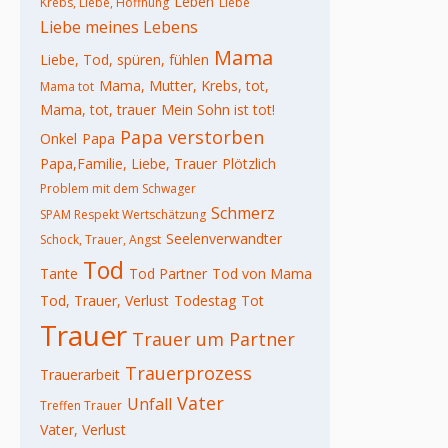
Leben
Krebs, Liebe, Hoffnung
Liebe
Liebe meines Lebens
Mama
Liebe, Tod, spüren, fühlen
Mama, Mutter, Krebs, tot,
Mama tot
Mama, tot, trauer
Mein Sohn ist tot!
Papa verstorben
Onkel
Papa
Papa,Familie, Liebe, Trauer
Plötzlich
Problem mit dem Schwager
Schmerz
SPAM Respekt Wertschätzung
Seelenverwandter
Schock, Trauer, Angst
Tod
Tante
Tod Partner
Tod von Mama
Tod, Trauer, Verlust
Todestag
Tot
Trauer
Trauer um Partner
Trauerprozess
Trauerarbeit
Vater
Unfall
Treffen Trauer
Vater, Verlust