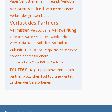
Vater,Verlust,ehemann,Freund,
Verlobter
Verlust
Verloren
Verlust der Eltern
Verlust der großen Liebe
Verlust des Partners
Vermissen
Verzweiflung
Verstorbene
Vollwaise
Waise
Warum er?
Wiedersehen
Witwe Unfall Motorrad allein
Wo sind sie
alleine
Zukunft
bauchspeicheldrüsenkrebs
corona
depressiv
eltern
hat
für meine liebe Oma
im Gedenken
mutter
papa
papaichvermissedich
partner
plötzlicher Tod
tod
unerwartet
zeichen der Verstorbenen