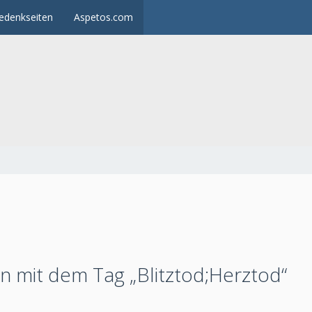
edenkseiten
Aspetos.com
 mit dem Tag „Blitztod;Herztod“