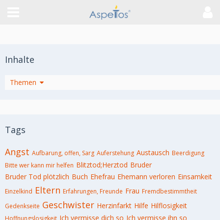
Inhalte
Artikel
Themen
Tags
Angst
Austausch
Aufbarung, offen, Sarg
Auferstehung
Beerdigung
Blitztod;Herztod
Bruder
Bitte wer kann mir helfen
Bruder Tod plötzlich
Buch
Ehefrau
Ehemann verloren
Einsamkeit
Eltern
Frau
Einzelkind
Erfahrungen, Freunde
Fremdbestimmtheit
Geschwister
Herzinfarkt
Hilfe
Hilflosigkeit
Gedenkseite
Ich vermisse dich so
Ich vermisse ihn so
Hoffnungslosigkeit