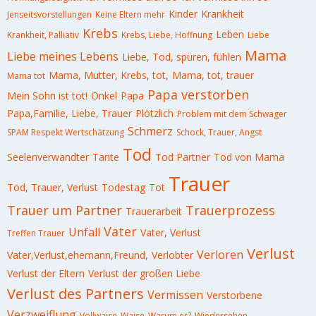
Kinder
Krankheit
Jenseitsvorstellungen
Keine Eltern mehr
Krebs
Leben
Krankheit, Palliativ
Krebs, Liebe, Hoffnung
Liebe
Mama
Liebe meines Lebens
Liebe, Tod, spüren, fühlen
Mama, Mutter, Krebs, tot,
Mama, tot, trauer
Mama tot
Papa verstorben
Mein Sohn ist tot!
Onkel
Papa
Papa,Familie, Liebe, Trauer
Plötzlich
Problem mit dem Schwager
Schmerz
SPAM Respekt Wertschätzung
Schock, Trauer, Angst
Tod
Seelenverwandter
Tante
Tod Partner
Tod von Mama
Trauer
Tod, Trauer, Verlust
Todestag
Tot
Trauer um Partner
Trauerprozess
Trauerarbeit
Vater
Unfall
Vater, Verlust
Treffen Trauer
Verlust
Verloren
Vater,Verlust,ehemann,Freund,
Verlobter
Verlust der Eltern
Verlust der großen Liebe
Verlust des Partners
Vermissen
Verstorbene
Verzweiflung
Vollwaise
Waise
Warum er?
Wiedersehen